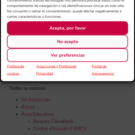
consentimiento a estas tecnologías nos permitirá procesar datos como el
rec
comportamiento de navegación o las identificaciones únicas en este sitio.
els
No consentir o retirar el consentimiento, puede afectar negativamente a
ciertas características y funciones.
Acepta, por favor
No acepto
Ver preferencias
Política de
Aviso Legal y Política de
Portal de
CATEGORÍAS
cookies
Privacidad
transparencia
Todas la noticias
50 Aniversari
Altres
Àrea Educativa
Beques CaixaBank
Centre d'Estudis FSMCV