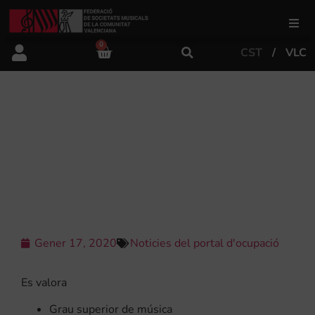
0
CST
VLC
FSMCV
Àrea de gestió
[:ES]EL CENTRO INSTRUCTIVO
UNIÓN MUSICAL DE BUGARRA
BUSCA DIRECTOR PARA SU BANDA
Àrea educativa
DE MÚSICA.[:]
Àrea Artística
Gener 17, 2020
Noticies del portal d'ocupació
Actualitat
Es valora
Tenda
Grau superior de música