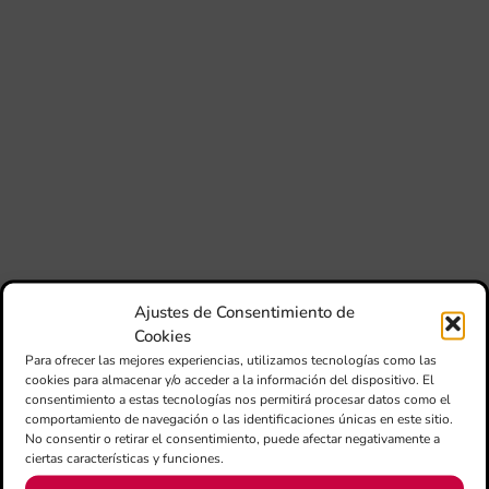
per
l’e
20
La 
Ge
Ce
Do
pub
con
de
su
des
esc
imp
Ajustes de Consentimiento de
en
Cookies
no 
Para ofrecer las mejores experiencias, utilizamos tecnologías como las
cookies para almacenar y/o acceder a la información del dispositivo. El
consentimiento a estas tecnologías nos permitirá procesar datos como el
comportamiento de navegación o las identificaciones únicas en este sitio.
No consentir o retirar el consentimiento, puede afectar negativamente a
ciertas características y funciones.