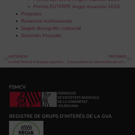
Premis EUTERPE Ángel Asunción 2026
Projectes
Relacions institucionals
Segell discogràfic i editorial
Societats Musicals
ANTERIOR
PRÓXIMO
La Unió Musical d’Alaquàs organitza el I Curs de direcció de banda
Convocatòria de subvencions per al foment del valencià en l’àmbit social, 2022
FSMCV
REGISTRE DE GRUPS D'INTERÉS DE LA GVA