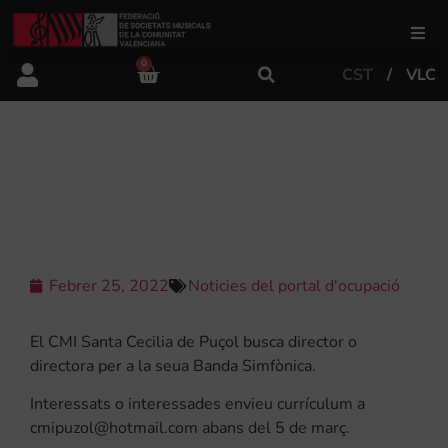
0
CST
VLC
FSMCV
Àrea de gestió
EL CMI SANTA CECILIA DE PUÇOL
BUSCA DIRECTOR/A
Àrea educativa
Àrea Artística
Febrer 25, 2022
Noticies del portal d'ocupació
El CMI Santa Cecilia de Puçol busca director o
Actualitat
directora per a la seua Banda Simfònica.
Interessats o interessades envieu currículum a
Tenda
cmipuzol@hotmail.com abans del 5 de març.