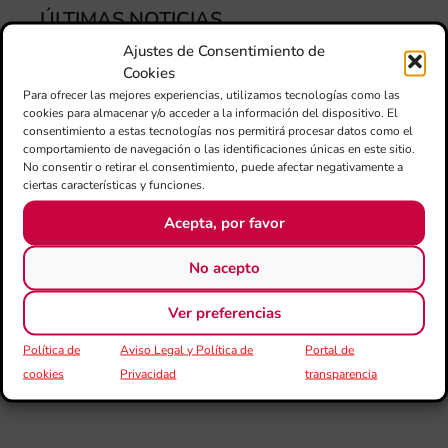
ÚLTIMAS NOTICIAS
Ajustes de Consentimiento de
Cookies
Ca
au
Para ofrecer las mejores experiencias, utilizamos tecnologías como las
do
cookies para almacenar y/o acceder a la información del dispositivo. El
le
consentimiento a estas tecnologías nos permitirá procesar datos como el
per
comportamiento de navegación o las identificaciones únicas en este sitio.
l’a
No consentir o retirar el consentimiento, puede afectar negativamente a
d’e
ciertas características y funciones.
mú
27
Acepta, por favor
eur
cu
No acepto
20
La
con
Ver preferencias
la
Política de
Aviso Legal y Política de
Portal de
jun
FS
cookies
Privacidad
transparencia
IVC
ma
un