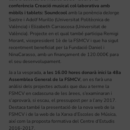
conferència Creació musical col·laborativa amb
mòbils i tablets: Soundcool
amb la ponència deJorge
Sastre i Adolf Murillo (Universitat Politècnica de
València) i Elizabeth Carrascosa (Universitat de
València). Projecte en el qual també participa Remigi
Morant, vicepresident 1è de la FSMCV i que ha sigut
recentment beneficiat per la Fundació Daniel i
NinaCarasso, amb un finançament de 120.000€ para
el seu desenvolupament.
Ja a la vesprada,
a les 16.00 hores donarà inici la 48a
Assemblea General de la FSMCV
, on es farà una
anàlisi dels projectes actuals que duu a terme la
FSMCV en cadascuna de les àrees, s’examinaran i
s’aprovarà, si escau, el pressupost per a l’any 2017.
Destaca també la presentació de la nova web de la
FSMCV i de la web de la Xarxa d’Escoles de Música,
així com la proposta formativa del Centre d’Estudis
2016-2017.