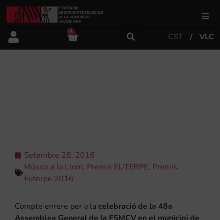
0
CST
VLC
FSMCV
Àrea de gestió
COMPTE ENRERE PER A LA
CELEBRACIÓ DE LA 48A
ASSEMBLEA GENERAL DE LA FSMCV
Àrea educativa
Àrea Artística
Setembre 28, 2016
Música a la Llum
,
Premis EUTERPE
,
Premis
Actualitat
Euterpe 2016
Compte enrere per a la
celebració de la 48a
Tenda
Assemblea General de la FSMCV en el municipi de