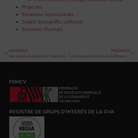
Projectes
Relacions institucionals
Segell discogràfic i editorial
Societats Musicals
ANTERIOR
PRÓXIMO
José Ignacio Goirigolzarri, Premi Extraordinari 2016
La Orquesta Simfònica de la Ribera convoca les Proves d’Admissió 2016-2017
FSMCV
REGISTRE DE GRUPS D'INTERÉS DE LA GVA