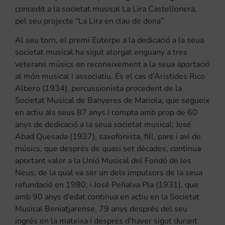
concedit a la societat musical La Lira Castellonera,
pel seu projecte “La Lira en clau de dona”.
Al seu torn, el premi Euterpe a la dedicació a la seua
societat musical ha sigut atorgat enguany a tres
veterans músics en reconeixement a la seua aportació
al món musical i associatiu. És el cas d’Aristides Rico
Albero (1934), percussionista procedent de la
Societat Musical de Banyeres de Mariola, que segueix
en actiu als seus 87 anys i compta amb prop de 60
anys de dedicació a la seua societat musical; José
Abad Quesada (1937), saxofonista, fill, pare i avi de
músics, que després de quasi set dècades, continua
aportant valor a la Unió Musical del Fondó de les
Neus, de la qual va ser un dels impulsors de la seua
refundació en 1980; i José Peñalva Pla (1931), que
amb 90 anys d’edat continua en actiu en la Societat
Musical Beniatjarense, 79 anys després del seu
ingrés en la mateixa i després d’haver sigut durant