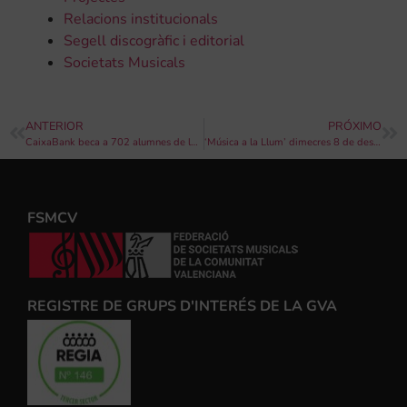
Relacions institucionals
Segell discogràfic i editorial
Societats Musicals
ANTERIOR
PRÓXIMO
CaixaBank beca a 702 alumnes de les escoles de música de la Comunitat Valenciana
‘Música a la Llum’ dimecres 8 de desembre a Gandia
FSMCV
REGISTRE DE GRUPS D'INTERÉS DE LA GVA