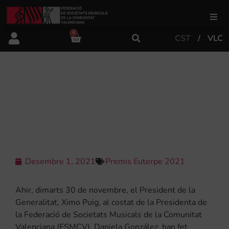
0
CST
VLC
FSMCV
Àrea de gestió
EL PRESIDENT DE LA GENERALITAT
ENTREGA ELS XXII PREMIS EUTERPE
DE LA FSMCV
Àrea educativa
Àrea Artística
Desembre 1, 2021
Premis Euterpe 2021
Actualitat
Ahir, dimarts 30 de novembre, el President de la
Generalitat, Ximo Puig, al costat de la Presidenta de
la Federació de Societats Musicals de la Comunitat
Tenda
Valenciana (FSMCV), Daniela González, han fet