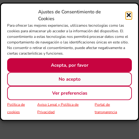
adi
pa
Ajustes de Consentimiento de
est
Cookies
de
Para ofrecer las mejores experiencias, utilizamos tecnologías como las
loc
cookies para almacenar y/o acceder a la información del dispositivo. El
afe
consentimiento a estas tecnologías nos permitirá procesar datos como el
por
comportamiento de navegación o las identificaciones únicas en este sitio.
No consentir o retirar el consentimiento, puede afectar negativamente a
III
ciertas características y funciones.
Au
de
Acepta, por favor
Juv
“L
No acepto
Sa
Ta
la 
Ver preferencias
LL
Política de
Aviso Legal y Política de
Portal de
DE
CE
cookies
Privacidad
transparencia
L’II
Ce
Au
de