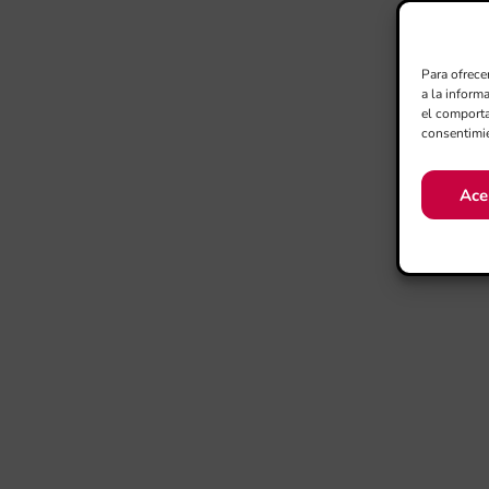
Para ofrece
a la inform
el comporta
consentimie
Ace