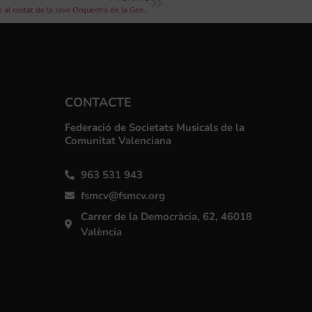
Cinema Jove. Olivier Arson interpretarà les seues bandes sonores al costat de la Jove Orquestra de la Generalitat Valenciana
CONTACTE
Federació de Societats Musicals de la
Comunitat Valenciana
963 531 943
fsmcv@fsmcv.org
Carrer de la Democràcia, 62, 46018
València