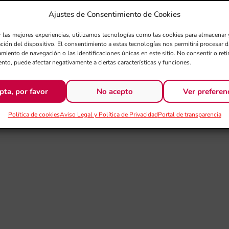
Ajustes de Consentimiento de Cookies
r las mejores experiencias, utilizamos tecnologías como las cookies para almacenar 
ación del dispositivo. El consentimiento a estas tecnologías nos permitirá procesar
miento de navegación o las identificaciones únicas en este sitio. No consentir o retir
nto, puede afectar negativamente a ciertas características y funciones.
pta, por favor
No acepto
Ver preferen
Política de cookies
Aviso Legal y Política de Privacidad
Portal de transparencia