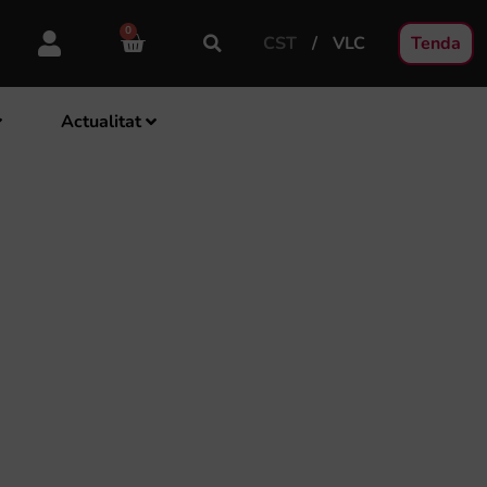
0
CST
VLC
Tenda
Actualitat
URS DE PASDOBLES