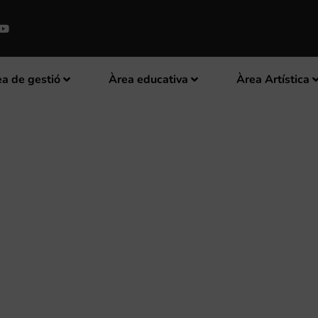
a de gestió
Àrea educativa
Àrea Artística
’INSCRIPCIÓ PER A L’III CONC
STES DE SEGORBE