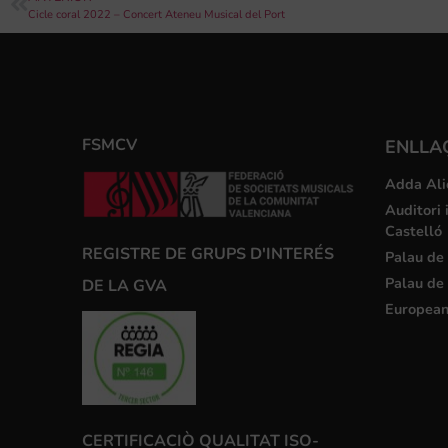
Cicle coral 2022 – Concert Ateneu Musical del Port
FSMCV
ENLLA
Adda Ali
Auditori 
Castelló
REGISTRE DE GRUPS D'INTERÉS
Palau de 
Palau de 
DE LA GVA
European
CERTIFICACIÒ QUALITAT ISO-