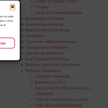
Centre d'Estudis FSMCV
Progem
Xarxa de Centres Educatius
y/o acceder
Assemblees Generals
 datos como
Assemblees Generals
ar el
Banda Sinfònica de dones
Certàmens
Coleccions «Bitàcora Musical»
cias
Convocatòries Públiques
Jove Banda Simfònica
Jove Orquestra Simfònica
Noticies Àrea Jurídic-Econòmica
Notícies Campanyes
Activitats comarcals
Bandes a les Arts
Cicle Concerts Música a la Llum –
CaixaBank
Cicle de Cambra Alqueria Julià
Cicle de Concerts Bankia d