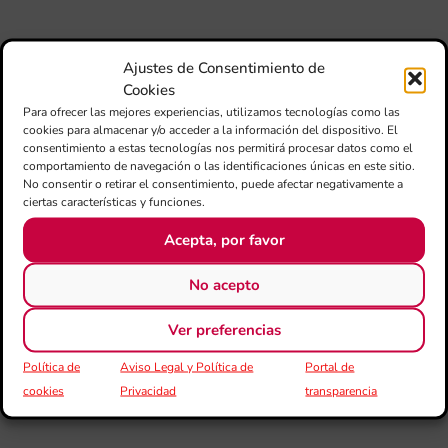
ma
un
pu
adi
Ajustes de Consentimiento de
pa
Cookies
est
Para ofrecer las mejores experiencias, utilizamos tecnologías como las
de
cookies para almacenar y/o acceder a la información del dispositivo. El
consentimiento a estas tecnologías nos permitirá procesar datos como el
loc
comportamiento de navegación o las identificaciones únicas en este sitio.
afe
No consentir o retirar el consentimiento, puede afectar negativamente a
por
ciertas características y funciones.
III
Acepta, por favor
Au
de
No acepto
Juv
“L
Sa
Ver preferencias
Ta
la 
Política de
Aviso Legal y Política de
Portal de
LL
cookies
Privacidad
transparencia
DE
CE
L’II