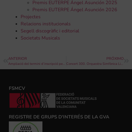
Premis EUTERPE Ángel Asunción 2025
Premis EUTERPE Ángel Asunción 2026
Projectes
Relacions institucionals
Segell discogràfic i editorial
Societats Musicals
ANTERIOR
PRÓXIMO
Ampliació del termini d’inscripció per a l’III Concurs de Pasdobles de les Reines de les Festes de Segorbe
Concert 300. Orquestra Simfònica Lira Saguntina
FSMCV
REGISTRE DE GRUPS D'INTERÉS DE LA GVA