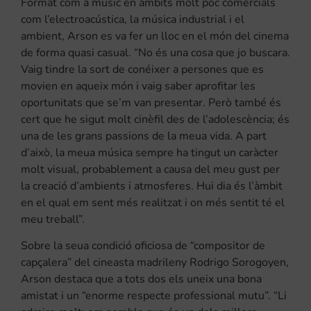
Format com a músic en àmbits molt poc comercials
com l’electroacústica, la música industrial i el
ambient, Arson es va fer un lloc en el món del cinema
de forma quasi casual. “No és una cosa que jo buscara.
Vaig tindre la sort de conéixer a persones que es
movien en aqueix món i vaig saber aprofitar les
oportunitats que se’m van presentar. Però també és
cert que he sigut molt cinèfil des de l’adolescència; és
una de les grans passions de la meua vida. A part
d’això, la meua música sempre ha tingut un caràcter
molt visual, probablement a causa del meu gust per
la creació d’ambients i atmosferes. Hui dia és l’àmbit
en el qual em sent més realitzat i on més sentit té el
meu treball”.
Sobre la seua condició oficiosa de “compositor de
capçalera” del cineasta madrileny Rodrigo Sorogoyen,
Arson destaca que a tots dos els uneix una bona
amistat i un “enorme respecte professional mutu”. “Li