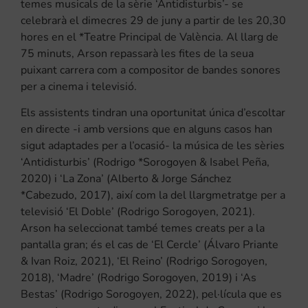
temes musicals de la sèrie ‘Antidisturbis’- se
celebrarà el dimecres 29 de juny a partir de les 20,30
hores en el *Teatre Principal de València. Al llarg de
75 minuts, Arson repassarà les fites de la seua
puixant carrera com a compositor de bandes sonores
per a cinema i televisió.
Els assistents tindran una oportunitat única d’escoltar
en directe -i amb versions que en alguns casos han
sigut adaptades per a l’ocasió- la música de les sèries
‘Antidisturbis’ (Rodrigo *Sorogoyen & Isabel Peña,
2020) i ‘La Zona’ (Alberto & Jorge Sánchez
*Cabezudo, 2017), així com la del llargmetratge per a
televisió ‘El Doble’ (Rodrigo Sorogoyen, 2021).
Arson ha seleccionat també temes creats per a la
pantalla gran; és el cas de ‘El Cercle’ (Álvaro Priante
& Ivan Roiz, 2021), ‘El Reino’ (Rodrigo Sorogoyen,
2018), ‘Madre’ (Rodrigo Sorogoyen, 2019) i ‘As
Bestas’ (Rodrigo Sorogoyen, 2022), pel·lícula que es