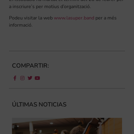
a inscriure’s per motius d’organització.
Podeu visitar la web
www.lasuper.band
per a més
informació.
COMPARTIR:
ÚLTIMAS NOTICIAS
Ca
au
do