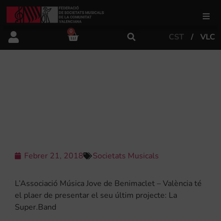
0
CST
VLC
FSMCV
Àrea de gestió
L’ASSOCIACIÓ MÚSICA JOVE DE
BENIMACLET PRESENTA EL SEU
ÚLTIM PROJECTE: LA SUPER.BAND
Àrea educativa
Àrea Artística
Febrer 21, 2018
Societats Musicals
Actualitat
L’Associació Música Jove de Benimaclet – València té
el plaer de presentar el seu últim projecte: La
Super.Band
Tenda