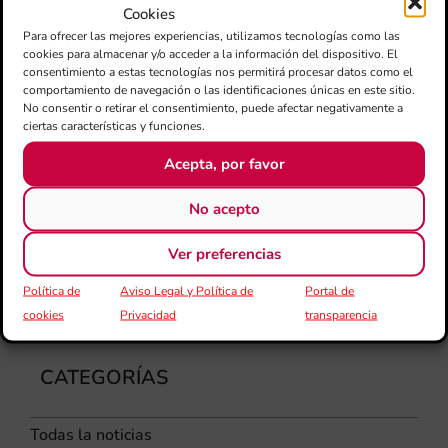
am
Cookies
dir
Para ofrecer las mejores experiencias, utilizamos tecnologías como las
de 
cookies para almacenar y/o acceder a la información del dispositivo. El
Día
consentimiento a estas tecnologías nos permitirá procesar datos como el
Gar
comportamiento de navegación o las identificaciones únicas en este sitio.
una
No consentir o retirar el consentimiento, puede afectar negativamente a
qu
ciertas características y funciones.
rec
Acepta, por favor
els
No acepto
Ver preferencias
Política de
Aviso Legal y Política de
Portal de
cookies
Privacidad
transparencia
CATEGORÍAS
Todas la noticias