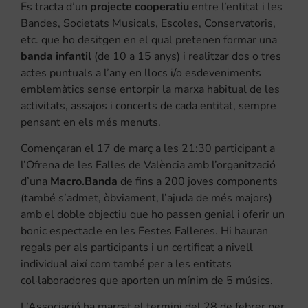
Es tracta d’un
projecte cooperatiu
entre l’entitat i les
Bandes, Societats Musicals, Escoles, Conservatoris,
etc. que ho desitgen en el qual pretenen formar una
banda infantil
(de 10 a 15 anys) i realitzar dos o tres
actes puntuals a l’any en llocs i/o esdeveniments
emblemàtics sense entorpir la marxa habitual de les
activitats, assajos i concerts de cada entitat, sempre
pensant en els més menuts.
Començaran el 17 de març a les 21:30 participant a
l’Ofrena de les Falles de València amb l’organització
d’una
Macro.Banda
de fins a 200 joves components
(també s’admet, òbviament, l’ajuda de més majors)
amb el doble objectiu que ho passen genial i oferir un
bonic espectacle en les Festes Falleres. Hi hauran
regals per als participants i un certificat a nivell
individual així com també per a les entitats
col·laboradores que aporten un mínim de 5 músics.
L’Associació ha marcat el termini del 28 de febrer per