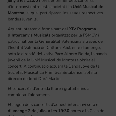
juny a les 12:00
hores el primer dels concerts
d’intercanvi entre esta societat i la
Unió Musical de
Montesa
, al qual participaran les seues respectives
bandes juvenils.
Aquest intercanvi forma part del
XIV Programa
d’Intercanvis Musicals
organitzat per la FSMCV i
patrocinat per la Generalitat Valenciana a través de
l’Institut Valencià de Cultura. Així, este diumenge,
sota la direcció del xativí Paco Albero Belda, la banda
juvenil de la Unió Musical de Montesa obrirà el
concert. A continuació actuarà la Banda Jove de la
Societat Musical La Primitiva Setabense, sota la
direcció de Jordi Durà Martín.
El concert és d’entrada lliure i gratuïta fins a
completar l’aforament.
El segon dels concerts d’aquest intercanvi serà el
diumenge 2 de juliol a les 19:30
hores a la Casa de