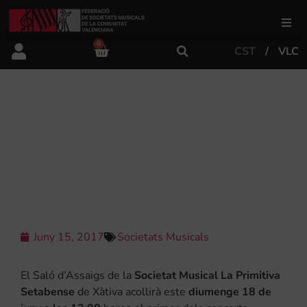
0
CST
VLC
FSMCV
Àrea de gestió
CONCERT D’INTERCANVI AMB LES
BANDES JUVENILS DE LA PRIMITIVA
SETABENSE I LA UNIÓ MUSICAL DE
Àrea educativa
MONTESA
Àrea Artística
Juny 15, 2017
Societats Musicals
Actualitat
El Saló d’Assaigs de la
Societat Musical La Primitiva
Tenda
Setabense
de Xàtiva acollirà este
diumenge 18 de