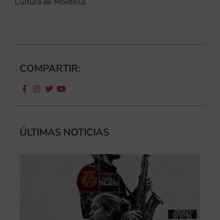
Cultura de Montesa.
COMPARTIR:
ÚLTIMAS NOTICIAS
III
Au
de
Juv
“L
Sa
Ta