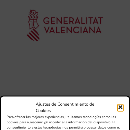
Co
de
su
de
es
mú
Co
Va
per
l’e
20
La 
Ge
Ce
Do
pub
con
de
su
Ajustes de Consentimiento de
des
Cookies
esc
Para ofrecer las mejores experiencias, utilizamos tecnologías como las
imp
cookies para almacenar y/o acceder a la información del dispositivo. El
en
consentimiento a estas tecnologías nos permitirá procesar datos como el