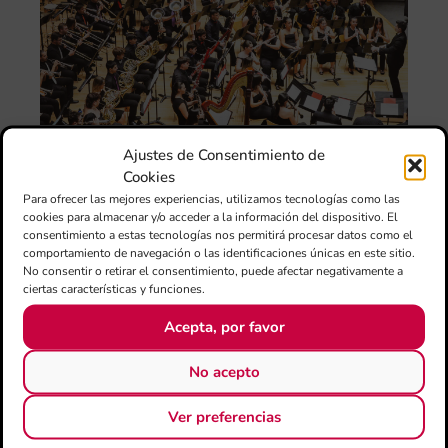
de 
FS
ce
el 
ani
am
l’e
de 
no
Ajustes de Consentimiento de
si
Cookies
de 
Para ofrecer las mejores experiencias, utilizamos tecnologías como las
Fe
cookies para almacenar y/o acceder a la información del dispositivo. El
Mé
consentimiento a estas tecnologías nos permitirá procesar datos como el
80 
comportamiento de navegación o las identificaciones únicas en este sitio.
mú
No consentir o retirar el consentimiento, puede afectar negativamente a
fo
ciertas características y funciones.
la 
Acepta, por favor
am
dir
de 
No acepto
Día
Gar
Ver preferencias
una