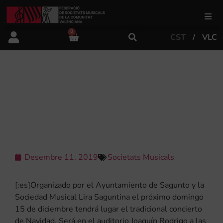
0
CST
VLC
FSMCV
Àrea de gestió
[:ES]CONCIERTO NAVIDAD CORO Y
ORQUESTA SINFÓNICA LIRA
SAGUNTINA[:]
Àrea educativa
Àrea Artística
Desembre 11, 2019
Societats Musicals
Actualitat
[:es]Organizado por el Ayuntamiento de Sagunto y la
Sociedad Musical Lira Saguntina el próximo domingo
15 de diciembre tendrá lugar el tradicional concierto
Tenda
de Navidad. Será en el auditorio Joaquín Rodrigo a las