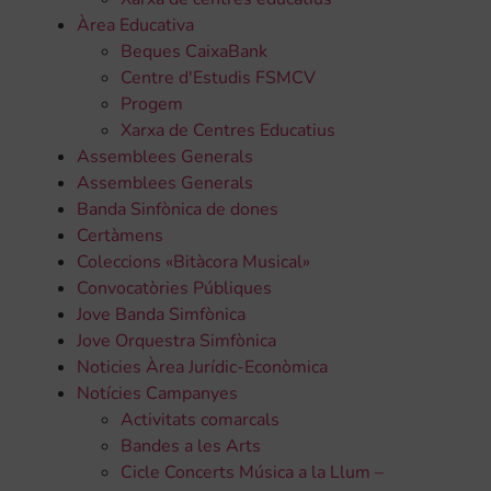
Àrea Educativa
Beques CaixaBank
Centre d'Estudis FSMCV
Progem
Xarxa de Centres Educatius
Assemblees Generals
Assemblees Generals
Banda Sinfònica de dones
Certàmens
Coleccions «Bitàcora Musical»
Convocatòries Públiques
Jove Banda Simfònica
Jove Orquestra Simfònica
Noticies Àrea Jurídic-Econòmica
Notícies Campanyes
Activitats comarcals
Bandes a les Arts
Cicle Concerts Música a la Llum –