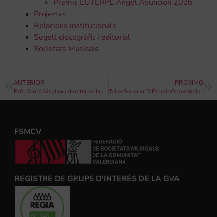
Premis EUTERPE Ángel Asunción 2026
Projectes
Relacions institucionals
Segell discogràfic i editorial
Societats Musicals
ANTERIOR
PRÓXIMO
Rafa García Vidal nou director de la Jove Banda Simfònica de la FSMCV per a 2020
Taller Superior D’Estudis Orquestrals: 23 al 26 de gener.
FSMCV
REGISTRE DE GRUPS D'INTERÉS DE LA GVA