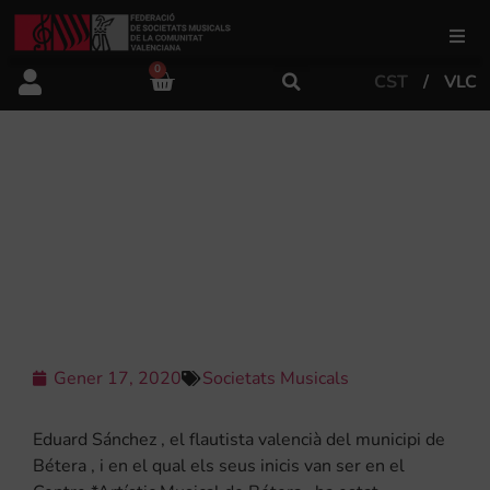
0
CST
VLC
FSMCV
Àrea de gestió
EDUARD SÁNCHEZ, AMB ARRELS EN
EL CENTRE ARTÍSTIC MUSICAL DE
BÉTERA, TRIOMFA
Àrea educativa
INTERNACIONALMENT.
Àrea Artística
Gener 17, 2020
Societats Musicals
Actualitat
Eduard Sánchez , el flautista valencià del municipi de
Tenda
Bétera , i en el qual els seus inicis van ser en el