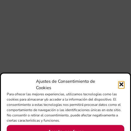
Mé
80 
mú
fo
la 
am
dir
de 
Día
Gar
una
qu
rec
Ajustes de Consentimiento de
els
Cookies
Para ofrecer las mejores experiencias, utilizamos tecnologías como las
cookies para almacenar y/o acceder a la información del dispositivo. El
consentimiento a estas tecnologías nos permitirá procesar datos como el
comportamiento de navegación o las identificaciones únicas en este sitio.
No consentir o retirar el consentimiento, puede afectar negativamente a
ciertas características y funciones.