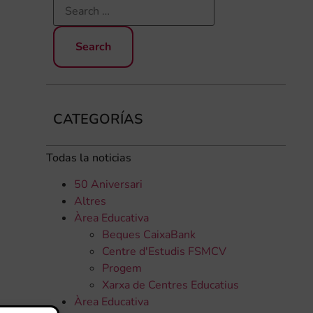
CATEGORÍAS
Todas la noticias
50 Aniversari
Altres
Àrea Educativa
Beques CaixaBank
Centre d'Estudis FSMCV
Progem
Xarxa de Centres Educatius
Àrea Educativa