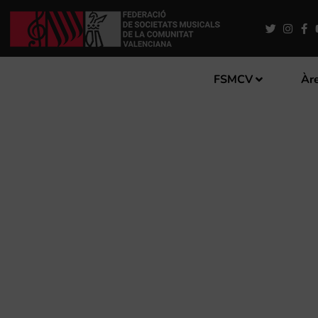
FSMCV
Àre
EL AMR BRASS QUINTET 
CONCERT DE BANDES A LA