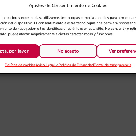
Ajustes de Consentimiento de Cookies
r las mejores experiencias, utilizamos tecnologías como las cookies para almacenar 
ación del dispositivo. El consentimiento a estas tecnologías nos permitirá procesar
miento de navegación o las identificaciones únicas en este sitio. No consentir o retir
nto, puede afectar negativamente a ciertas características y funciones.
pta, por favor
No acepto
Ver preferen
Política de cookies
Aviso Legal y Política de Privacidad
Portal de transparencia