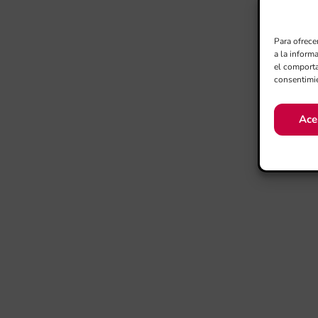
Para ofrece
a la inform
el comporta
consentimie
Ace