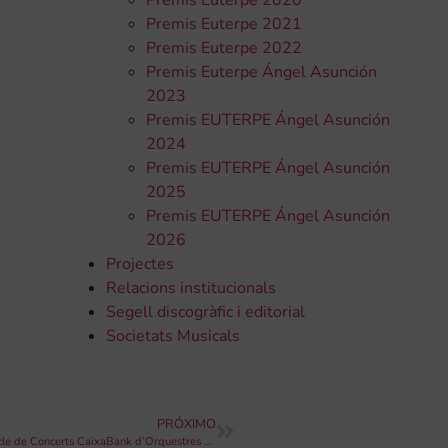
Premis Euterpe 2020
Premis Euterpe 2021
Premis Euterpe 2022
Premis Euterpe Ángel Asunción
2023
Premis EUTERPE Ángel Asunción
2024
Premis EUTERPE Ángel Asunción
2025
Premis EUTERPE Ángel Asunción
2026
Projectes
Relacions institucionals
Segell discogràfic i editorial
Societats Musicals
PRÓXIMO
CaixaBank, l’IVC i la FSMCV anuncien la cinquena edició del ‘Cicle de Concerts CaixaBank d’Orquestres de Societats Musicals