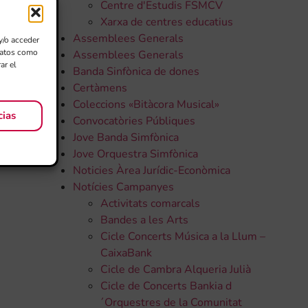
Centre d'Estudis FSMCV
Xarxa de centres educatius
Assemblees Generals
y/o acceder
 datos como
Assemblees Generals
ar el
Banda Sinfònica de dones
Certàmens
Coleccions «Bitàcora Musical»
cias
Convocatòries Públiques
Jove Banda Simfònica
Jove Orquestra Simfònica
Noticies Àrea Jurídic-Econòmica
Notícies Campanyes
Activitats comarcals
Bandes a les Arts
Cicle Concerts Música a la Llum –
CaixaBank
Cicle de Cambra Alqueria Julià
Cicle de Concerts Bankia d
´Orquestres de la Comunitat