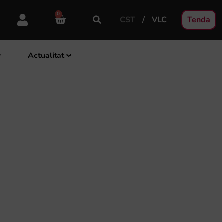
0
CST
VLC
Tenda
Actualitat
ARÀ EL TERCER