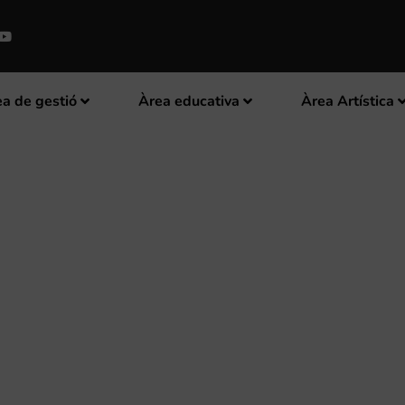
a de gestió
Àrea educativa
Àrea Artística
DE RAFELGUARAF PROTAGONITZ
 CIUTAT