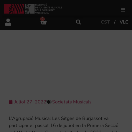
0
CST
VLC
FSMCV
Àrea de gestió
L’AGRUPACIÓ MUSICAL LES SITGES
DE BURJASSOT ACONSEGUEIX DOS
PREMIS EN EL WMC KERKRADE
Àrea educativa
2022
Àrea Artística
Juliol 27, 2022
Societats Musicals
Actualitat
L’Agrupació Musical Les Sitges de Burjassot va
Tenda
participar el passat 16 de juliol en la Primera Secció