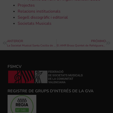
Projectes
Relacions institucionals
Segell discogràfic i editorial
Societats Musicals
ANTERIOR
PRÓXIMO
La Societat Musical Santa Cecilia de Macastre viatja a Hongria per a participar en un festival de música
El AMR Brass Quintet de Rafelguaraf protagonitzarà el tercer concert de Bandes a la Ciutat
FSMCV
REGISTRE DE GRUPS D'INTERÉS DE LA GVA