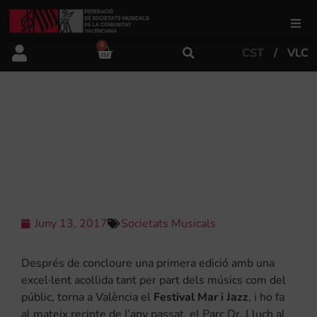
0
CST
VLC
FSMCV
Àrea de gestió
EL FESTIVAL MAR I JAZZ TORNA PER
SEGON ANY CONSECUTIU AL
CABANYAL
Àrea educativa
Àrea Artística
Juny 13, 2017
Societats Musicals
Actualitat
Després de concloure una primera edició amb una
excel·lent acollida tant per part dels músics com del
públic, torna a València el
Festival Mar i Jazz
, i ho fa
Tenda
al mateix recinte de l’any passat, el Parc Dr. Lluch al