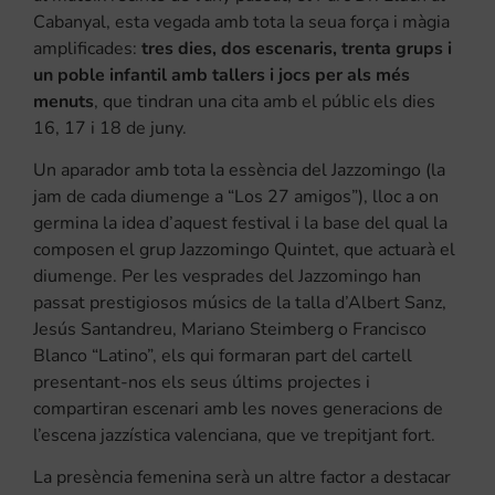
Cabanyal, esta vegada amb tota la seua força i màgia
amplificades:
tres dies, dos escenaris, trenta grups i
un poble infantil amb tallers i jocs per als més
menuts
, que tindran una cita amb el públic els dies
16, 17 i 18 de juny.
Un aparador amb tota la essència del Jazzomingo (la
jam de cada diumenge a “Los 27 amigos”), lloc a on
germina la idea d’aquest festival i la base del qual la
composen el grup Jazzomingo Quintet, que actuarà el
diumenge. Per les vesprades del Jazzomingo han
passat prestigiosos músics de la talla d’Albert Sanz,
Jesús Santandreu, Mariano Steimberg o Francisco
Blanco “Latino”, els qui formaran part del cartell
presentant-nos els seus últims projectes i
compartiran escenari amb les noves generacions de
l’escena jazzística valenciana, que ve trepitjant fort.
La presència femenina serà un altre factor a destacar