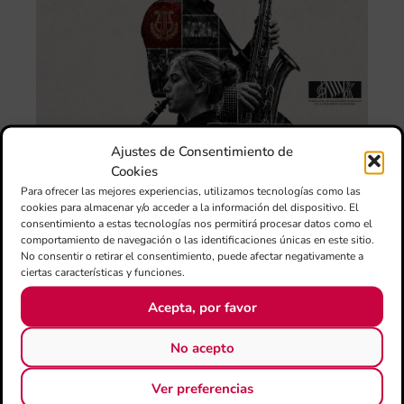
Au
de
Juv
“L
Sa
Ta
la 
LL
DE
Ajustes de Consentimiento de
CE
Cookies
L’II
Para ofrecer las mejores experiencias, utilizamos tecnologías como las
Ce
cookies para almacenar y/o acceder a la información del dispositivo. El
Au
consentimiento a estas tecnologías nos permitirá procesar datos como el
de
comportamiento de navegación o las identificaciones únicas en este sitio.
Juv
No consentir o retirar el consentimiento, puede afectar negativamente a
Ta
ciertas características y funciones.
la 
Acepta, por favor
“L
Sa
tin
No acepto
La
Ver preferencias
Ba