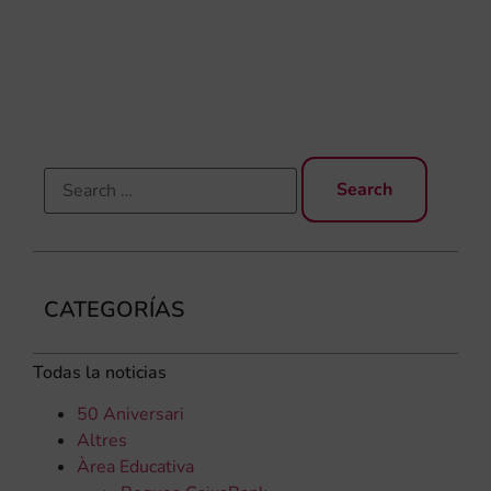
una
qu
rec
els
CATEGORÍAS
Todas la noticias
50 Aniversari
Altres
Àrea Educativa