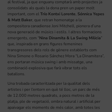
al festival, ja que enguany comptarà amb projectes ja
consolidats als quals la dona pren un paper molt
important, com el
Trío Kontxi Lorente
,
Sónnica Yepes
& Matt Baker
, que retran homenatge a la
compositora canadiense Joni Mitchell, pionera d’una
nova generació de músics i estils. I altres formacions
emergents, com “
Nina Dinamita & La Swing Milicia
”
que, inspirada en grans figures femenines
transgresores dels rols de gènere establerts com
Nina Simone o Rosario Sánchez Mora “La Dinamitera”,
ens portaran música swing i amb missatge, una
combinació explosiva que farà vibrar tots els
batallons.
Una trobada caracteritzada per la qualitat dels
artistes i per l’entorn en què té lloc, un parc de més
de 12.000 metres quadrats, a pocs metres de la
platja, ple de vegetació, ombra natural i artificial per
apaivagar els moments de més calor, amb totes les