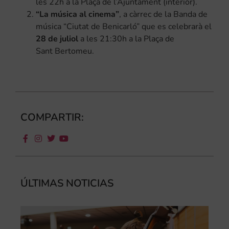
les 22h a la Plaça de l’Ajuntament (interior).
“La música al cinema”
, a càrrec de la Banda de
música “Ciutat de Benicarló” que es celebrarà el
28 de juliol
a les 21:30h a la Plaça de
Sant Bertomeu.
COMPARTIR:
ÚLTIMAS NOTICIAS
Ca
au
do