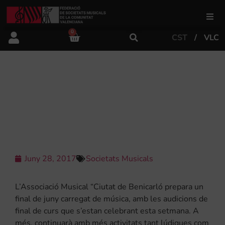
0
CST
VLC
FSMCV
Àrea de gestió
L’ASSOCIACIÓ MUSICAL “CIUTAT DE
BENICARLÓ” PREPARA MÉS
ACTIVITATS PER A AQUEST ESTIU
Àrea educativa
Àrea Artística
Juny 28, 2017
Societats Musicals
Actualitat
L’Associació Musical “Ciutat de Benicarló prepara un
final de juny carregat de música, amb les audicions de
final de curs que s’estan celebrant esta setmana. A
Tenda
més, continuarà amb més activitats tant lúdiques com