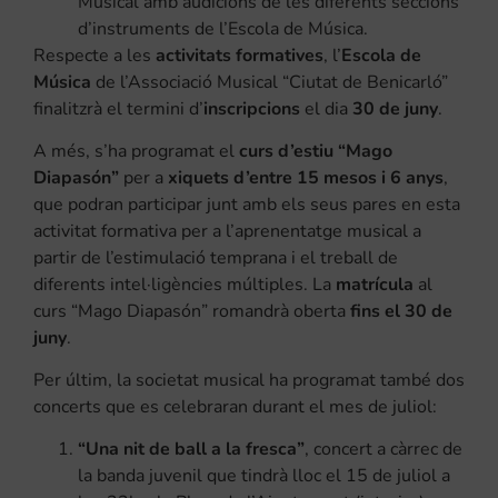
Musical amb audicions de les diferents seccions
d’instruments de l’Escola de Música.
Respecte a les
activitats formatives
, l’
Escola de
Música
de l’Associació Musical “Ciutat de Benicarló”
finalitzrà el termini d’
inscripcions
el dia
30 de juny
.
A més, s’ha programat el
curs d’estiu “Mago
Diapasón”
per a
xiquets d’entre 15 mesos i 6 anys
,
que podran participar junt amb els seus pares en esta
activitat formativa per a l’aprenentatge musical a
partir de l’estimulació temprana i el treball de
diferents intel·ligències múltiples. La
matrícula
al
curs “Mago Diapasón” romandrà oberta
fins el 30 de
juny
.
Per últim, la societat musical ha programat també dos
concerts que es celebraran durant el mes de juliol:
“Una nit de ball a la fresca”
, concert a càrrec de
la banda juvenil que tindrà lloc el 15 de juliol a