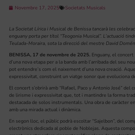
Novembre 17, 2025
Societats Musicals
La Societat Lírica i Musical de Benissa tancarà les celebra
enguany porta per títol “Teogonia Musical”. L’actuació tind
Teulada-Moraira, sota la direcció del mestre David Doméne
BENISSA, 17 de novembre de 2025.
Enguany, el concert 
d’una nova etapa per a la banda amb l’arribada del seu nou 
pot entendre’s com el naixement d’una nova creació. Aques
expressivitat, construint un viatge sonor que evoluciona d
El concert s’obrirà amb “Rafael, Paco y Antonio José” del 
de lirisme i expressivitat que, tot i mantindre la forma tra
destacada de solos instrumentals. Una obra de caràcter e
amb una mirada actual i dinàmica.
En segon lloc, el públic podrà escoltar “Sajelbon”, del com
electrònics dedicada al poble de Noblejas. Aquesta composi