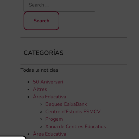
CATEGORÍAS
Todas la noticias
50 Aniversari
Altres
Àrea Educativa
Beques CaixaBank
Centre d'Estudis FSMCV
Progem
Xarxa de Centres Educatius
Àrea Educativa