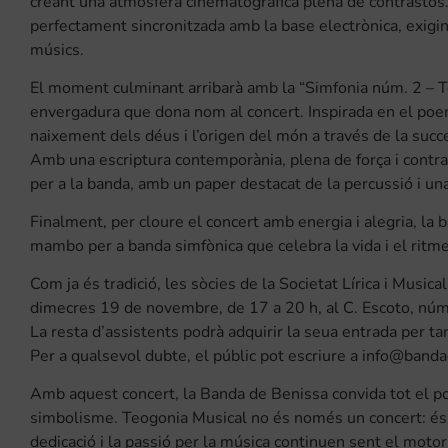
creant una atmosfera cinematogràfica plena de contrastos. 
perfectament sincronitzada amb la base electrònica, exigin
músics.
El moment culminant arribarà amb la “Simfonia núm. 2 – T
envergadura que dona nom al concert. Inspirada en el poema
naixement dels déus i l’origen del món a través de la succe
Amb una escriptura contemporània, plena de força i contras
per a la banda, amb un paper destacat de la percussió i un
Finalment, per cloure el concert amb energia i alegria, la
mambo per a banda simfònica que celebra la vida i el ritme
Com ja és tradició, les sòcies de la Societat Lírica i Music
dimecres 19 de novembre, de 17 a 20 h, al C. Escoto, núm
La resta d’assistents podrà adquirir la seua entrada per ta
Per a qualsevol dubte, el públic pot escriure a info@band
Amb aquest concert, la Banda de Benissa convida tot el po
simbolisme. Teogonia Musical no és només un concert: és el
dedicació i la passió per la música continuen sent el moto