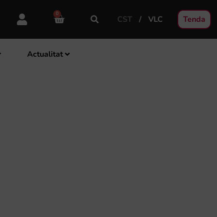
0
CST
VLC
Tenda
Actualitat
EL PRÒXIM