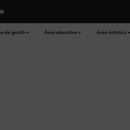
a de gestió
Àrea educativa
Àrea Artística
ESENTA “TEOGONIA MUSICAL” 
E DE 2025