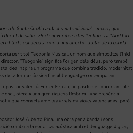
cions de Santa Cecília amb el seu tradicional concert, que
rà lloc el dissabte 29 de novembre a les 19 hores a l’Auditori
ch Lluch, qui debuta com a nou director titular de la banda.
porta per títol Teogonia Musical, un nom que simbolitza l’inici
director. “Teogonia” significa l’origen dels déus, però també
ta idea inspira un programa que combina tradició, modernitat 
es de la forma clàssica fins al llenguatge contemporani.
compositor valencià Ferrer Ferran, un pasdoble concertant ple
dicional, ofereix una gran riquesa tímbrica i una presència
motiu que connecta amb les arrels musicals valencianes, però
positor José Alberto Pina, una obra per a banda i sons
ció combina la sonoritat acústica amb el llenguatge digital,