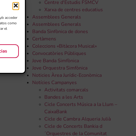
Centre d'Estudis FSMCV
Xarxa de centres educatius
Assemblees Generals
y/o acceder
 datos como
Assemblees Generals
ar el
Banda Sinfònica de dones
Certàmens
Coleccions «Bitàcora Musical»
cias
Convocatòries Públiques
Jove Banda Simfònica
Jove Orquestra Simfònica
Noticies Àrea Jurídic-Econòmica
Notícies Campanyes
Activitats comarcals
Bandes a les Arts
Cicle Concerts Música a la Llum –
CaixaBank
Cicle de Cambra Alqueria Julià
Cicle de Concerts Bankia d
´Orquestres de la Comunitat