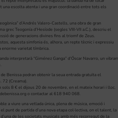
El repte interpretatiu és majúscul: la banda ha de tocar
t una escolta atenta i una gran coordinació entre tots els
eogònica” d’Andrés Valero-Castells, una obra de gran
 grec Teogonía d’Hesíode (segles VIII-VII a.C.), descriu el
ssió de generacions divines fins al triomf de Zeus.
tos, aquesta simfonia és, alhora, un repte tècnic i expressiu
a enorme varietat tímbrica.
 banda interpretarà “Giménez Ganga” d’Óscar Navarro, un vibran
.
al de Benissa podran obtenir la seua entrada gratuïta el
. 72 (Creama).
n sols 8 € el dijous 20 de novembre, en el mateix horari i lloc.
adebenissa.org o contactar al 618 940 068.
ble a viure una vetlada única, plena de música, emoció i
 punt de partida d’una nova etapa col·lectiva, on el talent, la
r d’una de les societats musicals amb més recorregut de la