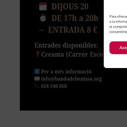
Para ofrece
a la inform
el comporta
consentimie
Ace