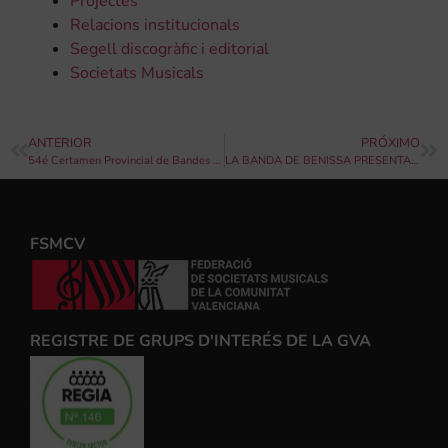
Projectes
Relacions institucionals
Segell discogràfic i editorial
Societats Musicals
ANTERIOR
PRÓXIMO
54é Certamen Provincial de Bandes de Música de la província d’Alacant
LA BANDA DE BENISSA PRESENTA “TEOGONIA MUSICAL” EL PRÒXIM DISSABTE 29 DE NOVEMBRE DE 2025
FSMCV
REGISTRE DE GRUPS D'INTERÉS DE LA GVA