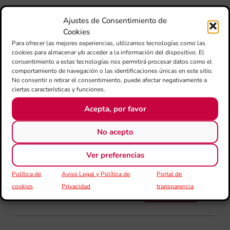
80 
mú
Ajustes de Consentimiento de
fo
Cookies
la 
Para ofrecer las mejores experiencias, utilizamos tecnologías como las
am
cookies para almacenar y/o acceder a la información del dispositivo. El
dir
consentimiento a estas tecnologías nos permitirá procesar datos como el
de 
comportamiento de navegación o las identificaciones únicas en este sitio.
No consentir o retirar el consentimiento, puede afectar negativamente a
Día
ciertas características y funciones.
Gar
una
Acepta, por favor
qu
rec
No acepto
els
Ver preferencias
Política de
Aviso Legal y Política de
Portal de
cookies
Privacidad
transparencia