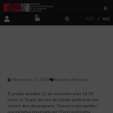
0
CST
VLC
FSMCV
Àrea de gestió
CAMPANYA “CONCERT A DOS
BANDES” – ASSOCIACIÓ CENTRE
MUSICAL DE BENIOPA – GANDIA
Àrea educativa
Àrea Artística
Novembre 17, 2025
Societats Musicals
Actualitat
El proper dissabte 22 de novembre a les 19.30
hores, el Teatre Serrano de Gandia acollirà un nou
concert dins del programa “Concert a dos bandes”,
Tenda
una iniciativa impulsada per l’Excel·lentíssima