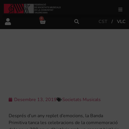
0
CST
VLC
FSMCV
Àrea de gestió
LA BANDA PRIMITIVA POSA PUNT
FINAL AL BICENTENARI AMB UN
CONCERT HISTÒRIC AMB ELS
Àrea educativa
DIRECTORS TITULARS
Àrea Artística
Desembre 13, 2019
Societats Musicals
Actualitat
Després d’un any replet d’emocions, la Banda
Tenda
Primitiva tanca les celebracions de la commemoració