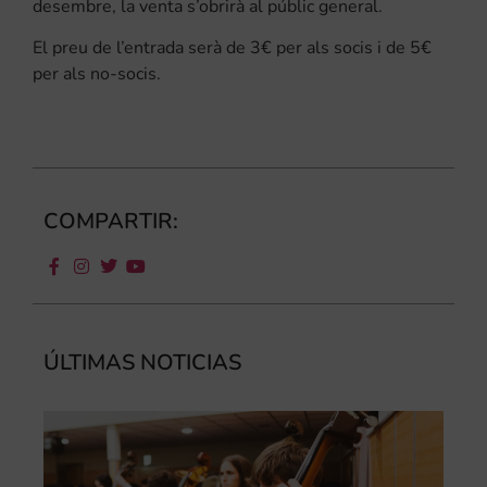
desembre, la venta s’obrirà al públic general.
El preu de l’entrada serà de 3€ per als socis i de 5€
per als no-socis.
COMPARTIR:
ÚLTIMAS NOTICIAS
Ca
au
do
le