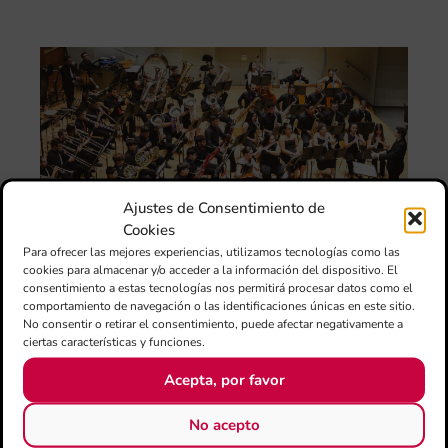
tin
La
Ba
Si
de 
FS
ce
el 
ani
am
Ajustes de Consentimiento de
l’e
Cookies
de 
Para ofrecer las mejores experiencias, utilizamos tecnologías como las
no
cookies para almacenar y/o acceder a la información del dispositivo. El
si
consentimiento a estas tecnologías nos permitirá procesar datos como el
de 
comportamiento de navegación o las identificaciones únicas en este sitio.
Fe
No consentir o retirar el consentimiento, puede afectar negativamente a
Mé
ciertas características y funciones.
80 
mú
Acepta, por favor
fo
la 
No acepto
am