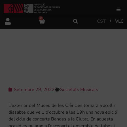
0
CST
VLC
FSMCV
Àrea de gestió
LA PRIMITIVA SETABENSE
PROTAGONITZARÀ EL SETÉ
CONCERT DE BANDES A LA CIUTAT
Àrea educativa
Àrea Artística
Setembre 29, 2022
Societats Musicals
Actualitat
L’exterior del Museu de les Ciències tornarà a acollir
dissabte que ve 1 d’octubre a les 19h una nova edició
del cicle de concerts Bandes a la Ciutat. En aquesta
Tenda
ocasió es pujaran a l’escenari el ensemble de tubes i