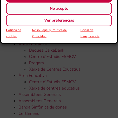
CATEGORÍAS
No acepto
Ver preferencias
Todas la noticias
Política de
Aviso Legal y Política de
Portal de
50 Aniversari
cookies
Privacidad
transparencia
Altres
Àrea Educativa
Beques CaixaBank
Centre d'Estudis FSMCV
Progem
Xarxa de Centres Educatius
Àrea Educativa
Centre d'Estudis FSMCV
Xarxa de centres educatius
Assemblees Generals
Assemblees Generals
Banda Sinfònica de dones
Certàmens