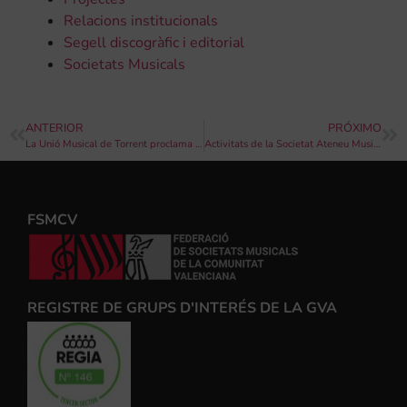
Relacions institucionals
Segell discogràfic i editorial
Societats Musicals
ANTERIOR
PRÓXIMO
La Unió Musical de Torrent proclama a Marta Bermell Morera com a Musa per a l’exercici 2022 – 2023 i homenatja les que l’han precedida en els seus 50 anys d’història
Activitats de la Societat Ateneu Musical del Port per al cap de setmana de l’1 i 2 d’octubre
FSMCV
REGISTRE DE GRUPS D'INTERÉS DE LA GVA