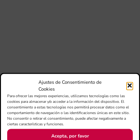
80 
mú
fo
la 
am
dir
de 
Día
Gar
una
qu
rec
Ajustes de Consentimiento de
els
Cookies
Para ofrecer las mejores experiencias, utilizamos tecnologías como las
cookies para almacenar y/o acceder a la información del dispositivo. El
consentimiento a estas tecnologías nos permitirá procesar datos como el
comportamiento de navegación o las identificaciones únicas en este sitio.
No consentir o retirar el consentimiento, puede afectar negativamente a
ciertas características y funciones.
Acepta, por favor