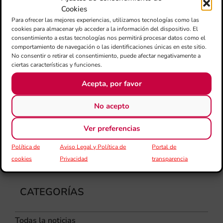
am
Cookies
dir
Para ofrecer las mejores experiencias, utilizamos tecnologías como las
de 
cookies para almacenar y/o acceder a la información del dispositivo. El
Día
consentimiento a estas tecnologías nos permitirá procesar datos como el
Gar
comportamiento de navegación o las identificaciones únicas en este sitio.
No consentir o retirar el consentimiento, puede afectar negativamente a
una
ciertas características y funciones.
qu
rec
Acepta, por favor
els
No acepto
Ver preferencias
Política de
Aviso Legal y Política de
Portal de
cookies
Privacidad
transparencia
CATEGORÍAS
Todas la noticias