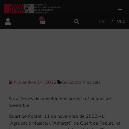
0
CST
VLC
FSMCV
Àrea de gestió
“L’AMISTAT” CELEBRA SANTA
CECILIA
Àrea educativa
Àrea Artística
Novembre 14, 2022
Societats Musicals
Els actes es desenvoluparan durant tot el mes de
Actualitat
novembre
Quart de Poblet, 11
de novembre d
e 2022.
– L’
Tenda
“Agrupació Musical l’*Amistat”, de Quart de Poblet, ha