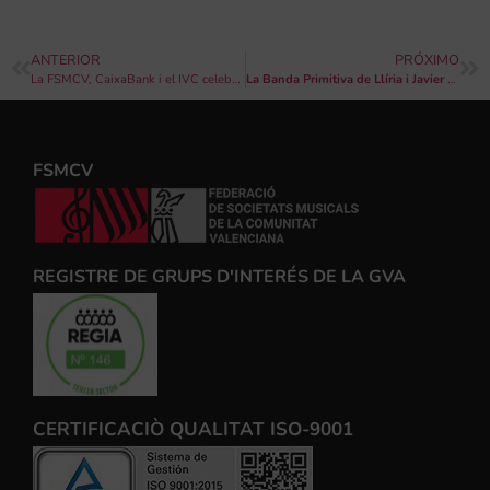
ANTERIOR
PRÓXIMO
La FSMCV, CaixaBank i el IVC celebren el V Concurs CaixaBank d’Orquestres de la Comunitat Valenciana
La Banda Primitiva de Llíria i Javier Enguídanos tanquen un exitós cicle artístic
FSMCV
REGISTRE DE GRUPS D'INTERÉS DE LA GVA
CERTIFICACIÒ QUALITAT ISO-9001