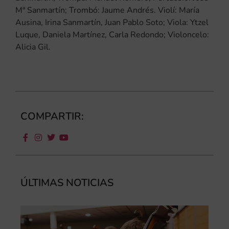
Mª Sanmartín; Trombó: Jaume Andrés. Violí: María
Ausina, Irina Sanmartín, Juan Pablo Soto; Viola: Ytzel
Luque, Daniela Martínez, Carla Redondo; Violoncelo:
Alicia Gil.
COMPARTIR:
ÚLTIMAS NOTICIAS
Ca
au
do