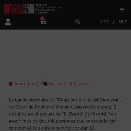
0
CST
VLC
FSMCV
Àrea de gestió
“L’AMISTAT” REFESCA L’ESTIU DE
MADRID.
Àrea educativa
Àrea Artística
Juliol 5, 2017
Societats Musicals
La banda simfònica de “l’Agrupació Musical l’Amistat”,
Actualitat
de Quart de Poblet va actuar el passat diumenge, 2
de juliol, en el paquet de “El
Retiro
” de Madrid. Van
acudir més de
dos mil
persones que van rodejar per
Tenda
complet el seu clàssic temple circular. El