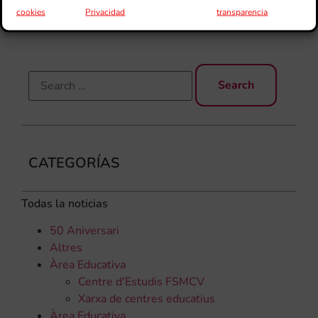
cookies
Privacidad
transparencia
els
CATEGORÍAS
Todas la noticias
50 Aniversari
Altres
Àrea Educativa
Centre d'Estudis FSMCV
Xarxa de centres educatius
Àrea Educativa