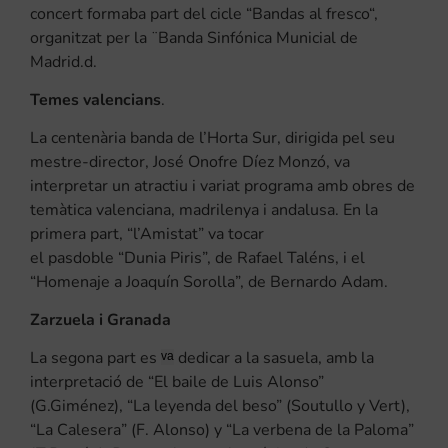
concert
formaba
part del cicle “
Bandas
al
fresco
“,
organitzat per la
¨Banda
Sinfónica
Municial
de
Madrid.d.
Temes valencians
.
La centenària banda de l’Horta
Sur
, dirigida pel seu
mestre-director, José Onofre
Díez
Monzó, va
interpretar un atractiu i variat programa amb obres de
temàtica valenciana, madrilenya i andalusa. En la
primera part, “l’Amistat” va tocar
el pasdoble “
Dunia
Piris”, de Rafael
Taléns
, i el
“
Homenaje
a
Joaquín
Sorolla”, de
Bernardo
Adam.
Zarzuela i Granada
La segona part es
dedicar a la
sasuela
, amb la
va
interpretació de “El
baile
de
Luis
Alonso”
(G
.Giménez
), “La
leyenda
del beso
” (
Soutullo
y
Vert
),
“La
Calesera
” (F. Alonso)
y
“La
verbena
de la Paloma”