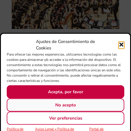
ce
el 
ani
am
l’e
de 
no
si
Ajustes de Consentimiento de
de 
Cookies
Fe
Para ofrecer las mejores experiencias, utilizamos tecnologías como las
Mé
cookies para almacenar y/o acceder a la información del dispositivo. El
80 
consentimiento a estas tecnologías nos permitirá procesar datos como el
mú
comportamiento de navegación o las identificaciones únicas en este sitio.
fo
No consentir o retirar el consentimiento, puede afectar negativamente a
ciertas características y funciones.
la 
am
Acepta, por favor
dir
de 
No acepto
Día
Gar
Ver preferencias
una
qu
Política de
Aviso Legal y Política de
Portal de
rec