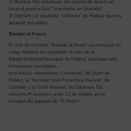
(T
.Bretón
). Per concloure, els músics de Quart van
tocar el poema
llíric
“Una
noche
en Granada”
(E
.Cebrián
) i el pasdoble “
Valencia
” de
Padilla
, que fou
aplaudit pel públic.
Bandas al Fresco
El cicle de concerts “
Bandas
al
fresco
” va començar en
maig i finalitza en setembre. A més de la
Banda
Sinfónica
Municipal de Madrid, participen set
formacions convidades,
tres d’elles valencianes
:“
L’Amistat”, de Quart de
Poblet, la “Societat Unió Protectora Musical”, de
Llombai,
y
la “Unió Musical” de Catarroja. Els
concerts
celebren, a les 12 de migdia, en el
es
templet del parquet de “El
Retiro
“.