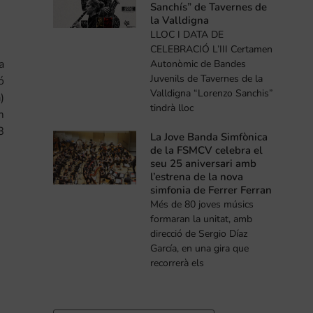
Sanchís” de Tavernes de
la Valldigna
LLOC I DATA DE
CELEBRACIÓ L’III Certamen
a
Autonòmic de Bandes
Juvenils de Tavernes de la
ó
Valldigna “Lorenzo Sanchis”
)
tindrà lloc
m
8
La Jove Banda Simfònica
de la FSMCV celebra el
seu 25 aniversari amb
l’estrena de la nova
simfonia de Ferrer Ferran
Més de 80 joves músics
formaran la unitat, amb
direcció de Sergio Díaz
García, en una gira que
recorrerà els