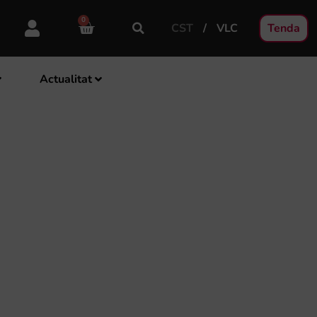
0
CST
VLC
Tenda
Actualitat
A EDICIÓ DE LES