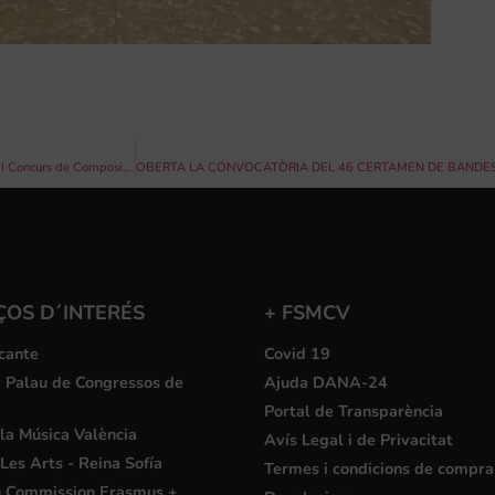
La Banda Simfònica de l’Ateneo Musical de Cullera estrena tres primers premis del I Concurs de Composició Internacional Emili Giménez Bou
ÇOS D´INTERÉS
+ FSMCV
cante
Covid 19
i Palau de Congressos de
Ajuda DANA-24
Portal de Transparència
la Música València
Avís Legal i de Privacitat
Les Arts - Reina Sofía
Termes i condicions de compra
 Commission Erasmus +