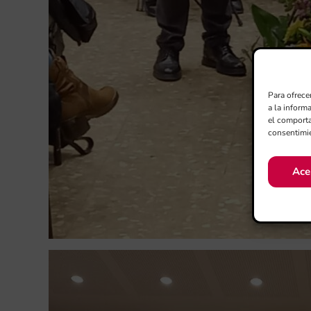
Para ofrece
a la inform
el comporta
consentimie
Ace