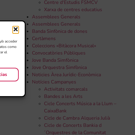
Centre d'Estudis FSMCV
Xarxa de centres educatius
Assemblees Generals
Assemblees Generals
Banda Sinfònica de dones
Certàmens
y/o acceder
Coleccions «Bitàcora Musical»
 datos como
ar el
Convocatòries Públiques
Jove Banda Simfònica
Jove Orquestra Simfònica
cias
Noticies Àrea Jurídic-Econòmica
Notícies Campanyes
Activitats comarcals
Bandes a les Arts
Cicle Concerts Música a la Llum –
CaixaBank
Cicle de Cambra Alqueria Julià
Cicle de Concerts Bankia d
´Orquestres de la Comunitat