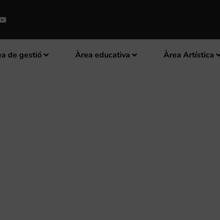
a de gestió
Àrea educativa
Àrea Artística
EL COMPROMÍS PER A LA SEGON