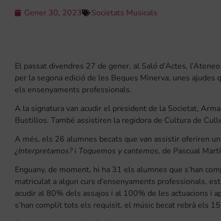
Gener 30, 2023
Societats Musicals
El passat divendres 27 de gener, al Saló d’Actes, l’Aten
per la segona edició de les Beques Minerva, unes ajudes 
els ensenyaments professionals.
A la signatura van acudir el president de la Societat, Arma
Bustillos. També assistiren la regidora de Cultura de Culle
A més, els 26 alumnes becats que van assistir oferiren un 
¿Interpretamos?
i
Toquemos y cantemos
, de Pascual Mart
Enguany, de moment, hi ha 31 els alumnes que s’han compr
matriculat a algun curs d’ensenyaments professionals, est
acudir al 80% dels assajos i al 100% de les actuacions i ap
s’han complit tots els requisit, el músic becat rebrà els 15