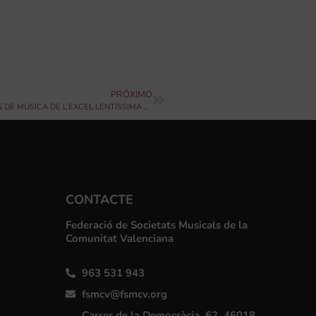
PRÓXIMO
OBERTA LA CONVOCATÒRIA DEL 46 CERTAMEN DE BANDES DE MÚSICA DE L’EXCEL·LENTÍSSIMA DIPUTACIÓ DE VALÈNCIA
CONTACTE
Federació de Societats Musicals de la
Comunitat Valenciana
963 531 943
fsmcv@fsmcv.org
Carrer de la Democràcia, 62, 46018