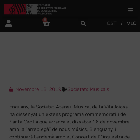
0
CST
VLC
FSMCV
Àrea de gestió
SANTA CECILIA: SOCIETAT ATENEU
MUSICAL DE LA VILA JOIOSA
Àrea educativa
Àrea Artística
Novembre 18, 2019
Societats Musicals
Enguany, la Societat Ateneu Musical de la Vila Joiosa
Actualitat
ha dissenyat un extens programa commemoratiu de
Santa Cecilia que arranca el dissabte 16 de novembre
amb la “arreplegà” de nous músics, 8 enguany, i
Tenda
continuarà l’endemà amb el Concert de l’Orquestra de