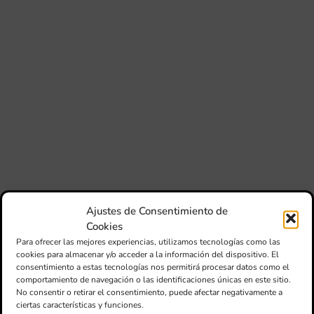
si
de 
Fe
Mé
80 
mú
fo
la 
am
dir
de 
Día
Gar
una
qu
Ajustes de Consentimiento de
rec
Cookies
els
Para ofrecer las mejores experiencias, utilizamos tecnologías como las
cookies para almacenar y/o acceder a la información del dispositivo. El
consentimiento a estas tecnologías nos permitirá procesar datos como el
comportamiento de navegación o las identificaciones únicas en este sitio.
No consentir o retirar el consentimiento, puede afectar negativamente a
ciertas características y funciones.