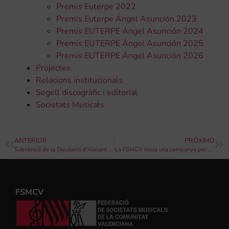
Premis Euterpe 2022
Premis Euterpe Ángel Asunción 2023
Premis EUTERPE Ángel Asunción 2024
Premis EUTERPE Ángel Asunción 2025
Premis EUTERPE Ángel Asunción 2026
Projectes
Relacions institucionals
Segell discogràfic i editorial
Societats Musicals
ANTERIOR
PRÓXIMO
Subvenció de la Diputació d’Alacant per a la compra de partitures
La FSMCV inicia una campanya per al foment de les Escoles de Música a la Comunitat
FSMCV