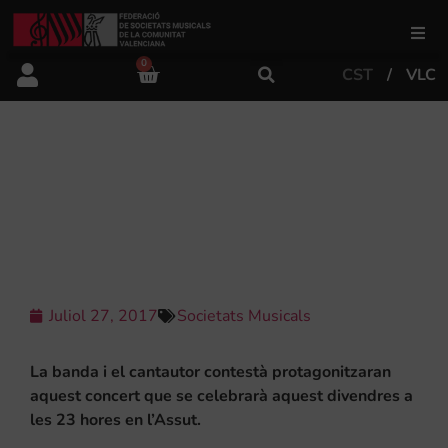
0
CST
VLC
FSMCV
Àrea de gestió
LA SIM D’ALFAFARA I ANDREU
VALOR PREGONEN LES FESTES AMB
“BANDAUTÒRIUM”
Àrea educativa
Àrea Artística
Juliol 27, 2017
Societats Musicals
Actualitat
La banda i el cantautor contestà protagonitzaran
aquest concert que se celebrarà aquest divendres a
les 23 hores en l’Assut.
Tenda