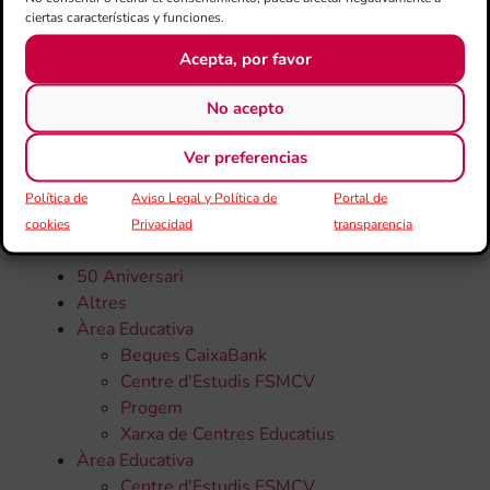
ciertas características y funciones.
Acepta, por favor
No acepto
Ver preferencias
CATEGORÍAS
Política de
Aviso Legal y Política de
Portal de
cookies
Privacidad
transparencia
Todas la noticias
50 Aniversari
Altres
Àrea Educativa
Beques CaixaBank
Centre d'Estudis FSMCV
Progem
Xarxa de Centres Educatius
Àrea Educativa
Centre d'Estudis FSMCV