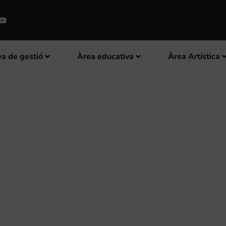
a de gestió
Àrea educativa
Àrea Artística
SSABTE A ALGUNS DELS PRINC
EN EL CONCERT DE CLAUSURA 