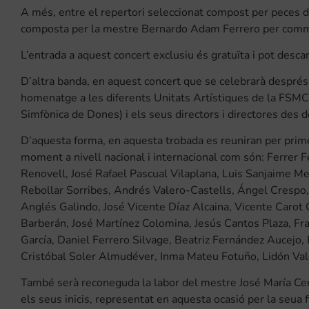
A més, entre el repertori seleccionat compost per peces d
composta per la mestre Bernardo Adam Ferrero per comme
L’entrada a aquest concert exclusiu és gratuïta i pot desc
D’altra banda, en aquest concert que se celebrarà despr
homenatge a les diferents Unitats Artístiques de la FSMC
Simfònica de Dones) i els seus directors i directores des de 
D’aquesta forma, en aquesta trobada es reuniran per prime
moment a nivell nacional i internacional com són: Ferrer
Renovell, José Rafael Pascual Vilaplana, Luis Sanjaime M
Rebollar Sorribes, Andrés Valero-Castells, Ángel Crespo,
Anglés Galindo, José Vicente Díaz Alcaina, Vicente Carot 
Barberán, José Martínez Colomina, Jesús Cantos Plaza, Fra
García, Daniel Ferrero Silvage, Beatriz Fernández Aucejo
Cristóbal Soler Almudéver, Inma Mateu Fotuño, Lidón Val
També serà reconeguda la labor del mestre José María Cerv
els seus inicis, representat en aquesta ocasió per la seua 