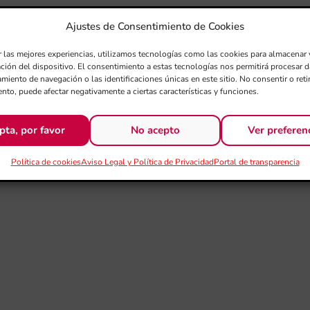
Ajustes de Consentimiento de Cookies
r las mejores experiencias, utilizamos tecnologías como las cookies para almacenar 
ación del dispositivo. El consentimiento a estas tecnologías nos permitirá procesar
miento de navegación o las identificaciones únicas en este sitio. No consentir o retir
nto, puede afectar negativamente a ciertas características y funciones.
pta, por favor
No acepto
Ver preferen
Política de cookies
Aviso Legal y Política de Privacidad
Portal de transparencia