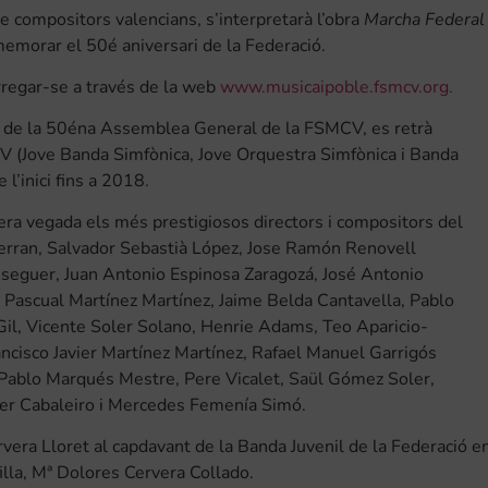
e compositors valencians, s’interpretarà l’obra
Marcha Federal
morar el 50é aniversari de la Federació.
arregar-se a través de la web
www.musicaipoble.fsmcv.org.
és de la 50éna Assemblea General de la FSMCV, es retrà
V (Jove Banda Simfònica, Jove Orquestra Simfònica i Banda
l’inici fins a 2018.
ra vegada els més prestigiosos directors i compositors del
 Ferran, Salvador Sebastià López, Jose Ramón Renovell
eseguer, Juan Antonio Espinosa Zaragozá, José Antonio
 Pascual Martínez Martínez, Jaime Belda Cantavella, Pablo
Gil, Vicente Soler Solano, Henrie Adams, Teo Aparicio-
ncisco Javier Martínez Martínez, Rafael Manuel Garrigós
, Pablo Marqués Mestre, Pere Vicalet, Saül Gómez Soler,
er Cabaleiro i Mercedes Femenía Simó.
era Lloret al capdavant de la Banda Juvenil de la Federació e
filla, Mª Dolores Cervera Collado.