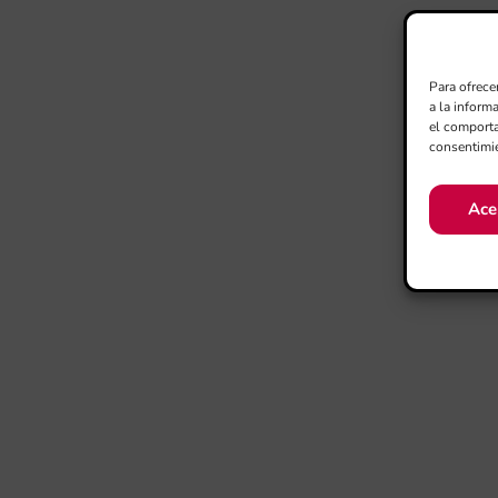
Para ofrece
a la inform
el comporta
consentimie
Ace