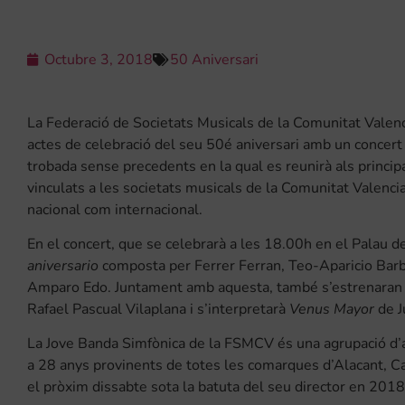
Octubre 3, 2018
50 Aniversari
La Federació de Societats Musicals de la Comunitat Valen
actes de celebració del seu 50é aniversari amb un concert 
trobada sense precedents en la qual es reunirà als princ
vinculats a les societats musicals de la Comunitat Valencia
nacional com internacional.
En el concert, que se celebrarà a les 18.00h en el Palau d
aniversario
composta per Ferrer Ferran, Teo-Aparicio Barb
Amparo Edo. Juntament amb aquesta, també s’estrenara
Rafael Pascual Vilaplana i s’interpretarà
Venus Mayor
de J
La Jove Banda Simfònica de la FSMCV és una agrupació d’a
a 28 anys provinents de totes les comarques d’Alacant, Ca
el pròxim dissabte sota la batuta del seu director en 201