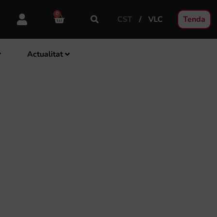
0
CST
VLC
Tenda
Actualitat
IPALS COMPOSITORS
DEL SEU 50É