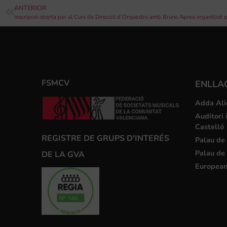
ANTERIOR
Inscripció oberta per al Curs de Direcció d’Orquestra amb Bruno Aprea organitzat
FSMCV
ENLLA
Adda Ali
Auditori 
Castelló
REGISTRE DE GRUPS D'INTERÉS
Palau de 
Palau de 
DE LA GVA
European