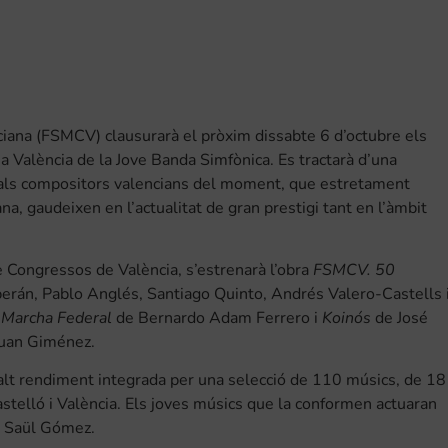
ciana (FSMCV) clausurarà el pròxim dissabte 6 d’octubre els
a València de la Jove Banda Simfònica. Es tractarà d’una
ipals compositors valencians del moment, que estretament
na, gaudeixen en l’actualitat de gran prestigi tant en l’àmbit
e Congressos de València, s’estrenarà l’obra
FSMCV. 50
erán, Pablo Anglés, Santiago Quinto, Andrés Valero-Castells 
n
Marcha Federal
de Bernardo Adam Ferrero i
Koinós
de José
uan Giménez.
lt rendiment integrada per una selecció de 110 músics, de 18
stelló i València. Els joves músics que la conformen actuaran
8 Saül Gómez.