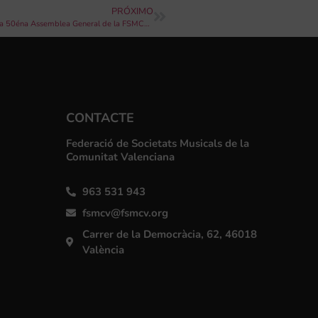
PRÓXIMO
El president de la Generalitat Ximo Puig inaugurarà el dissabte la 50éna Assemblea General de la FSMCV a València
CONTACTE
Federació de Societats Musicals de la
Comunitat Valenciana
963 531 943
fsmcv@fsmcv.org
Carrer de la Democràcia, 62, 46018
València