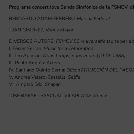
Programa concert Jove Banda Simfònica de la FSMCV, dis
BERNARDO ADAM FERRERO,
Marcha Federal
JUAN GIMÉNEZ,
Venus Mayor
DIVERSOS AUTORS,
FSMCV 50 Aniversario
(suite per a 
I. Ferrer Ferrán:
Music for a Celebration
II. Teo Aparicio:
Nous temps, nous vents (1979-1988)
III. Pablo Anglés:
Arrels
IV. Santiago Quinto Serna:
DEconSTRUCCIÓN DEL PASO
V. Andrés Valero-Castells:
Selfie
VI. Amparo Edo:
Snapan
JOSÉ RAFAEL PASCUAL-VILAPLANA,
Koinós