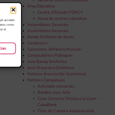
Xarxa de Centres Educatius
Àrea Educativa
Centre d'Estudis FSMCV
Xarxa de centres educatius
y/o acceder
Assemblees Generals
 datos como
ar el
Assemblees Generals
Banda Sinfònica de dones
Certàmens
cias
Coleccions «Bitàcora Musical»
Convocatòries Públiques
Jove Banda Simfònica
Jove Orquestra Simfònica
Noticies Àrea Jurídic-Econòmica
Notícies Campanyes
Activitats comarcals
Bandes a les Arts
Cicle Concerts Música a la Llum –
CaixaBank
Cicle de Cambra Alqueria Julià