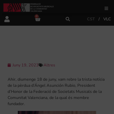
0
CST
VLC
FSMCV
Àrea de gestió
ÚLTIM ADEU A ÁNGEL ASUNCIÓN
Àrea educativa
Juny 19, 2023
Altres
Àrea Artística
Ahir, diumenge 18 de juny, vam rebre la trista notícia
de la pèrdua d’Ángel Asunción Rubio, President
Actualitat
d’Honor de la Federació de Societats Musicals de la
Comunitat Valenciana, de la qual és membre
fundador.
Tenda