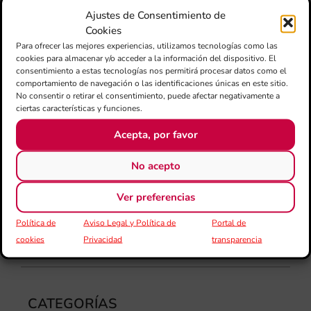
fo
Ajustes de Consentimiento de
la 
Cookies
am
Para ofrecer las mejores experiencias, utilizamos tecnologías como las
dir
cookies para almacenar y/o acceder a la información del dispositivo. El
de 
consentimiento a estas tecnologías nos permitirá procesar datos como el
comportamiento de navegación o las identificaciones únicas en este sitio.
Día
No consentir o retirar el consentimiento, puede afectar negativamente a
Gar
ciertas características y funciones.
una
qu
Acepta, por favor
rec
els
No acepto
Ver preferencias
Política de
Aviso Legal y Política de
Portal de
cookies
Privacidad
transparencia
CATEGORÍAS