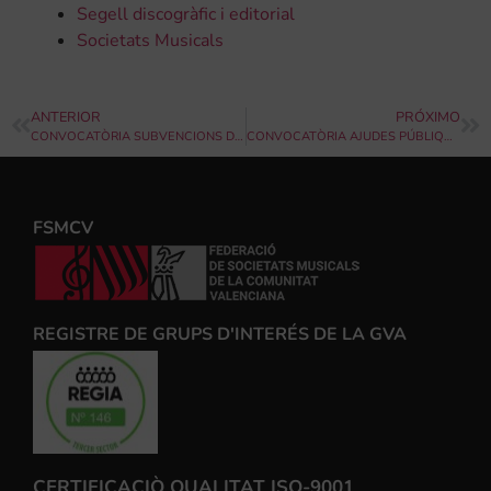
Segell discogràfic i editorial
Societats Musicals
ANTERIOR
PRÓXIMO
CONVOCATÒRIA SUBVENCIONS DESTINADES A L’ADQUISICIÓ D’INSTRUMENTS MUSICALS
CONVOCATÒRIA AJUDES PÚBLIQUES PER A MODERNITZACIÓ DE LES ESTRUCTURES DE GESTIÓ ARTÍSTICA
FSMCV
REGISTRE DE GRUPS D'INTERÉS DE LA GVA
CERTIFICACIÒ QUALITAT ISO-9001