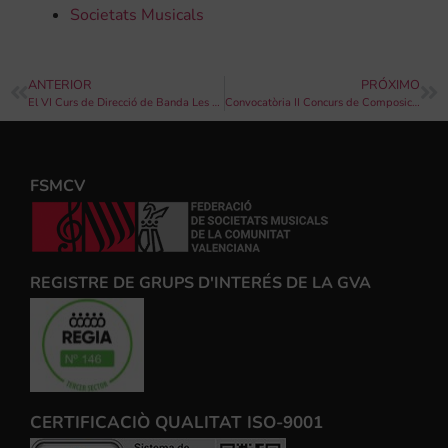
Societats Musicals
ANTERIOR
PRÓXIMO
El VI Curs de Direcció de Banda Les Alqueries comptarà amb Isabelle Ruf-Weber i José Rafael Pascual-Vilaplana
Convocatòria II Concurs de Composició de Música Festera d’Agost
FSMCV
REGISTRE DE GRUPS D'INTERÉS DE LA GVA
CERTIFICACIÒ QUALITAT ISO-9001