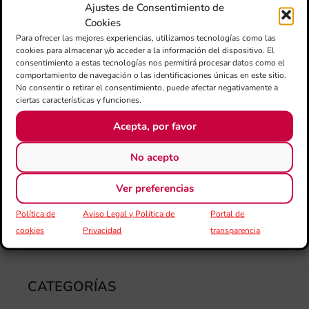
Ajustes de Consentimiento de
la 
Cookies
am
Para ofrecer las mejores experiencias, utilizamos tecnologías como las
dir
cookies para almacenar y/o acceder a la información del dispositivo. El
de 
consentimiento a estas tecnologías nos permitirá procesar datos como el
Día
comportamiento de navegación o las identificaciones únicas en este sitio.
Gar
No consentir o retirar el consentimiento, puede afectar negativamente a
una
ciertas características y funciones.
qu
Acepta, por favor
rec
els
No acepto
Ver preferencias
Política de
Aviso Legal y Política de
Portal de
cookies
Privacidad
transparencia
CATEGORÍAS