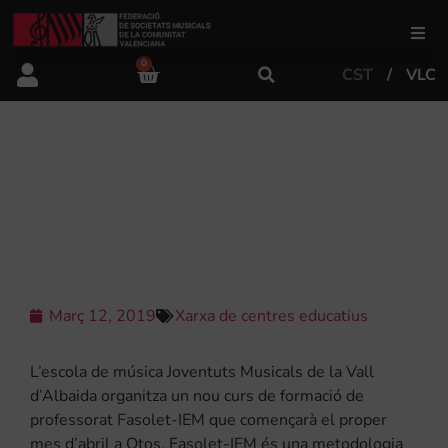
0
CST
VLC
FSMCV
Àrea de gestió
CURS DE FORMACIÓ DE
PROFESSORAT FASOLET-IEM A
OTOS
Àrea educativa
Àrea Artística
Març 12, 2019
Xarxa de centres educatius
Actualitat
L’escola de música Joventuts Musicals de la Vall
d’Albaida organitza un nou curs de formació de
professorat Fasolet-IEM que començarà el proper
Tenda
mes d’abril a Otos. Fasolet-IEM és una metodologia