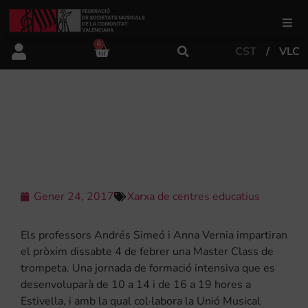
0
CST
VLC
FSMCV
Àrea de gestió
MASTER CLASS DE TROMPETA AMB
ANDRÉS SIMEÓ I ANNA VERNIA
Àrea educativa
Àrea Artística
Gener 24, 2017
Xarxa de centres educatius
Els professors Andrés Simeó i Anna Vernia impartiran
Actualitat
el pròxim dissabte 4 de febrer una Master Class de
trompeta. Una jornada de formació intensiva que es
desenvoluparà de 10 a 14 i de 16 a 19 hores a
Tenda
Estivella, i amb la qual col·labora la Unió Musical