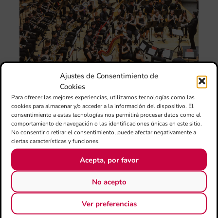
de 
FS
ce
el 
ani
am
l’e
de 
no
Ajustes de Consentimiento de
si
Cookies
de 
Para ofrecer las mejores experiencias, utilizamos tecnologías como las
Fe
cookies para almacenar y/o acceder a la información del dispositivo. El
Mé
consentimiento a estas tecnologías nos permitirá procesar datos como el
80 
comportamiento de navegación o las identificaciones únicas en este sitio.
mú
No consentir o retirar el consentimiento, puede afectar negativamente a
fo
ciertas características y funciones.
la 
Acepta, por favor
am
dir
de 
No acepto
Día
Gar
Ver preferencias
una