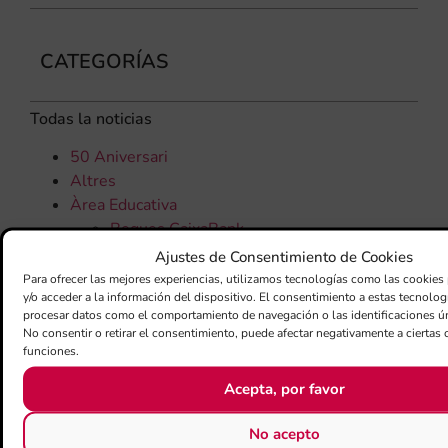
CATEGORÍAS
Todas la noticias
50 Aniversari
Altres
Àrea Educativa
Beques CaixaBank
Centre d'Estudis FSMCV
Ajustes de Consentimiento de Cookies
Progem
Para ofrecer las mejores experiencias, utilizamos tecnologías como las cookies
y/o acceder a la información del dispositivo. El consentimiento a estas tecnolog
Xarxa de Centres Educatius
procesar datos como el comportamiento de navegación o las identificaciones úni
Àrea Educativa
No consentir o retirar el consentimiento, puede afectar negativamente a ciertas c
Centre d'Estudis FSMCV
funciones.
Xarxa de centres educatius
Acepta, por favor
Assemblees Generals
Assemblees Generals
No acepto
Banda Sinfònica de dones