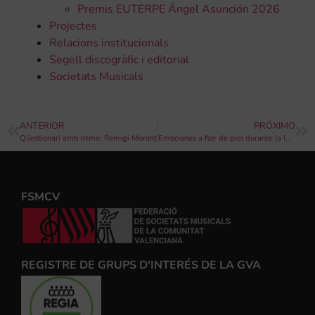
Premis EUTERPE Ángel Asunción 2026
Projectes
Relacions institucionals
Segell discogràfic i editorial
Societats Musicals
ANTERIOR
PRÓXIMO
Qüestionari amb ritme: Remigi Morant
Emociones a flor de piel durante la IV GALA DE LA MÚSICA DEL CAMP DE MORVEDRE
FSMCV
REGISTRE DE GRUPS D'INTERÉS DE LA GVA