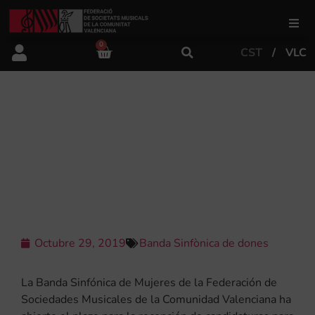
0
CST
VLC
FSMCV
Àrea de gestió
LA FSMCV OBRI LA CONVOCATÒRIA
PER A SELECCIONAR A LES NOVES
COMPONENTS DE LA BANDA
Àrea educativa
SIMFÒNICA DE DONES 2020
Àrea Artística
Octubre 29, 2019
Banda Sinfònica de dones
Actualitat
La Banda Sinfónica de Mujeres de la Federación de
Tenda
Sociedades Musicales de la Comunidad Valenciana ha