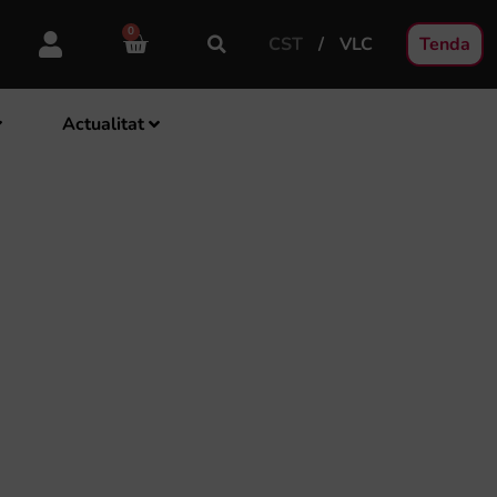
0
CST
VLC
Tenda
Actualitat
 EN EL XII
DE LA SÉNIA’