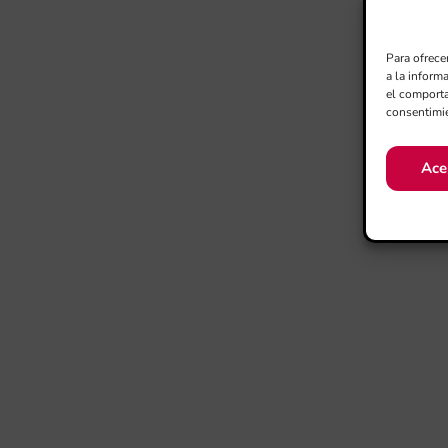
Para ofrece
a la inform
el comporta
consentimie
Ace