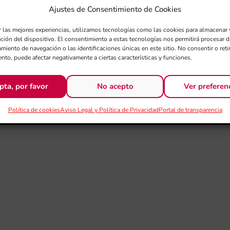
Ajustes de Consentimiento de Cookies
r las mejores experiencias, utilizamos tecnologías como las cookies para almacenar 
ación del dispositivo. El consentimiento a estas tecnologías nos permitirá procesar
miento de navegación o las identificaciones únicas en este sitio. No consentir o retir
nto, puede afectar negativamente a ciertas características y funciones.
pta, por favor
No acepto
Ver preferen
Política de cookies
Aviso Legal y Política de Privacidad
Portal de transparencia