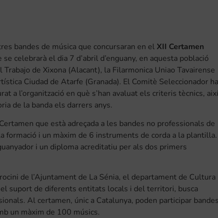
 tres bandes de música que concursaran en el
XII Certamen
e se celebrarà el dia 7 d’abril d’enguany, en aquesta població
el Trabajo de Xixona (Alacant), la Filarmonica Uniao Tavairense
Artística Ciudad de Atarfe (Granada). El Comitè Seleccionador h
urat a l’organització en què s’han avaluat els criteris tècnics, aix
ria de la banda els darrers anys.
l Certamen que està adreçada a les bandes no professionals de
a formació i un màxim de 6 instruments de corda a la plantilla.
guanyador i un diploma acreditatiu per als dos primers
rocini de l’Ajuntament de La Sénia, el departament de Cultura
el suport de diferents entitats locals i del territori, busca
ionals. Al certamen, únic a Catalunya, poden participar bande
 amb un màxim de 100 músics.