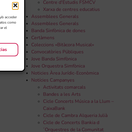
Centre d'Estudis FSMCV
Xarxa de centres educatius
Assemblees Generals
y/o acceder
 datos como
Assemblees Generals
ar el
Banda Sinfònica de dones
Certàmens
Coleccions «Bitàcora Musical»
cias
Convocatòries Públiques
Jove Banda Simfònica
Jove Orquestra Simfònica
Noticies Àrea Jurídic-Econòmica
Notícies Campanyes
Activitats comarcals
Bandes a les Arts
Cicle Concerts Música a la Llum –
CaixaBank
Cicle de Cambra Alqueria Julià
Cicle de Concerts Bankia d
´Orquestres de la Comunitat