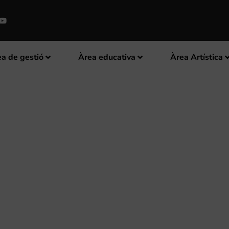
a de gestió
Àrea educativa
Àrea Artística
ADA I PORTUGAL PARTICIPARAN
DE BANDES DE MÚSICA ‘VILA 