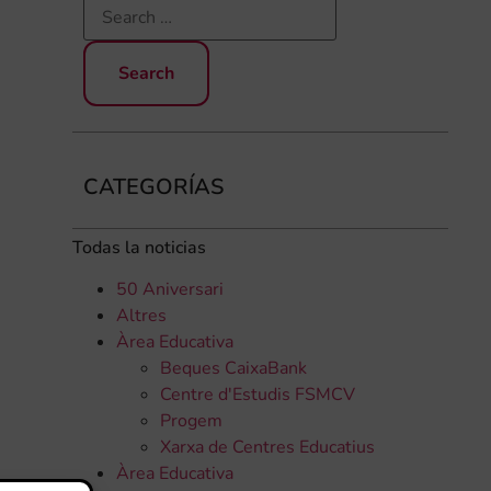
CATEGORÍAS
Todas la noticias
50 Aniversari
Altres
Àrea Educativa
Beques CaixaBank
Centre d'Estudis FSMCV
Progem
Xarxa de Centres Educatius
Àrea Educativa