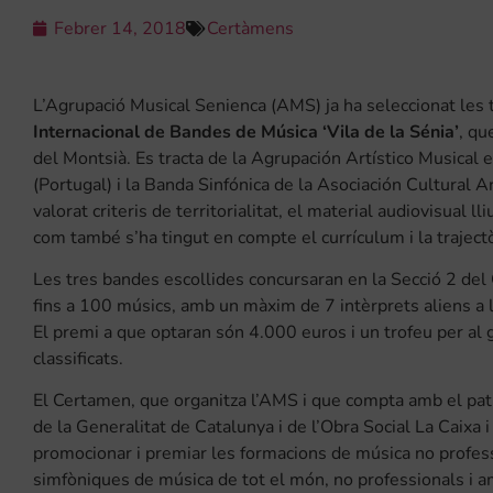
Febrer 14, 2018
Certàmens
L’Agrupació Musical Senienca (AMS) ja ha seleccionat les
Internacional de Bandes de Música ‘Vila de la Sénia’
, qu
del Montsià. Es tracta de la Agrupación Artístico Musical 
(Portugal) i la Banda Sinfónica de la Asociación Cultural 
valorat criteris de territorialitat, el material audiovisual lli
com també s’ha tingut en compte el currículum i la trajectò
Les tres bandes escollides concursaran en la Secció 2 de
fins a 100 músics, amb un màxim de 7 intèrprets aliens a l
El premi a que optaran són 4.000 euros i un trofeu per al 
classificats.
El Certamen, que organitza l’AMS i que compta amb el pat
de la Generalitat de Catalunya i de l’Obra Social La Caixa i 
promocionar i premiar les formacions de música no profess
simfòniques de música de tot el món, no professionals i