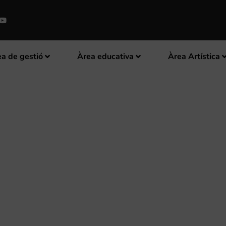
a de gestió
Àrea educativa
Àrea Artística
ER AL CATÀLEG DE LA MÚSICA 
ITUT VALENCIÀ DE CULTURA