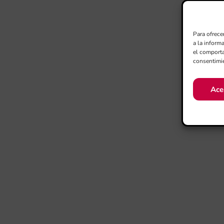
Para ofrece
a la inform
el comporta
consentimie
Ace