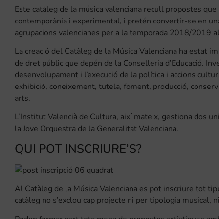
Este catàleg de la música valenciana recull propostes que v
contemporània i experimental, i pretén convertir-se en una
agrupacions valencianes per a la temporada 2018/2019 a
La creació del Catàleg de la Música Valenciana ha estat imp
de dret públic que depén de la Conselleria d’Educació, Inves
desenvolupament i l’execució de la política i accions cultur
exhibició, coneixement, tutela, foment, producció, conservac
arts.
L’Institut Valencià de Cultura, així mateix, gestiona dos un
la Jove Orquestra de la Generalitat Valenciana.
QUI POT INSCRIURE’S?
Al Catàleg de la Música Valenciana es pot inscriure tot tip
catàleg no s’exclou cap projecte ni per tipologia musical, n