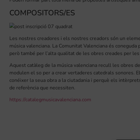
Poden formar part tota mena de propostes artístiques amb l
COMPOSITORS/ES
Les nostres creadores i els nostres creadors són un eleme
música valenciana. La Comunitat Valenciana és coneguda p
però també per l’alta qualitat de les obres creades per le
Aquest catàleg de la música valenciana recull les obres d
modulen el so per a crear vertaderes catedrals sonores. E
conéixer la seua obra a la ciutadania i perquè els intèrpre
de referència que necessiten.
https://catalegmusicavalenciana.com