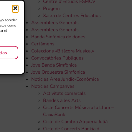
Centre d'Estudis FSMCV
Progem
Xarxa de Centres Educatius
y/o acceder
Assemblees Generals
 datos como
Assemblees Generals
ar el
Banda Sinfònica de dones
Certàmens
Coleccions «Bitàcora Musical»
cias
Convocatòries Públiques
Jove Banda Simfònica
Jove Orquestra Simfònica
Noticies Àrea Jurídic-Econòmica
Notícies Campanyes
Activitats comarcals
Bandes a les Arts
Cicle Concerts Música a la Llum –
CaixaBank
Cicle de Cambra Alqueria Julià
Cicle de Concerts Bankia d