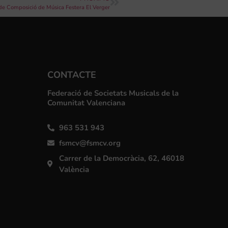
 de Composició de Música Festera El Verger
CONTACTE
Federació de Societats Musicals de la
Comunitat Valenciana
963 531 943
fsmcv@fsmcv.org
Carrer de la Democràcia, 62, 46018
València