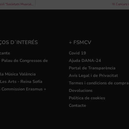
Recta final: Aquest dissabte 1 de juny aconsegueix el dihuité disc-llibre de la col·lecció “Societats Musicals de la Comunitat Valenciana” amb el diari Levante-EMV
III Concurs
ÇOS D´INTERÉS
+ FSMCV
cante
Covid 19
i Palau de Congressos de
Ajuda DANA-24
Portal de Transparència
la Música València
Avís Legal i de Privacitat
Les Arts - Reina Sofía
Termes i condicions de compra
 Commission Erasmus +
Devolucions
Política de cookies
Contacte