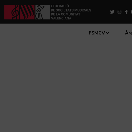
FSMCV
Àre
INSCRIPCIONS OBERTES P
2020 QUE IMPULSA L’INST