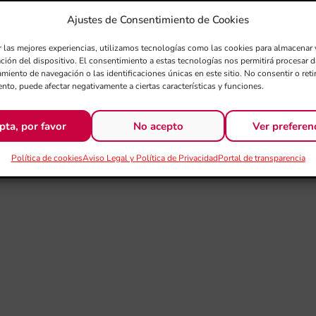
Ajustes de Consentimiento de Cookies
r las mejores experiencias, utilizamos tecnologías como las cookies para almacenar 
ación del dispositivo. El consentimiento a estas tecnologías nos permitirá procesar
miento de navegación o las identificaciones únicas en este sitio. No consentir o retir
nto, puede afectar negativamente a ciertas características y funciones.
pta, por favor
No acepto
Ver preferen
Política de cookies
Aviso Legal y Política de Privacidad
Portal de transparencia