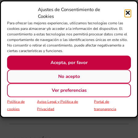
mú
Ajustes de Consentimiento de
fo
Cookies
la 
Para ofrecer las mejores experiencias, utilizamos tecnologías como las
am
cookies para almacenar y/o acceder a la información del dispositivo. El
dir
consentimiento a estas tecnologías nos permitirá procesar datos como el
de 
comportamiento de navegación o las identificaciones únicas en este sitio.
Día
No consentir o retirar el consentimiento, puede afectar negativamente a
Gar
ciertas características y funciones.
una
Acepta, por favor
qu
rec
els
No acepto
Ver preferencias
Política de
Aviso Legal y Política de
Portal de
cookies
Privacidad
transparencia