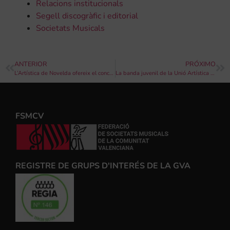
Relacions institucionals
Segell discogràfic i editorial
Societats Musicals
ANTERIOR
PRÓXIMO
L’Artística de Novelda ofereix el concert “Música als pobles” a Monòvar
La banda juvenil de la Unió Artística Musical d’Ontinyent s’acomiada del seu director Jordi Fuster
FSMCV
REGISTRE DE GRUPS D'INTERÉS DE LA GVA