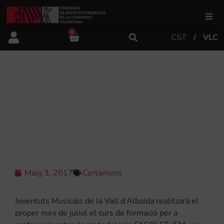
0
CST
VLC
FSMCV
Àrea de gestió
JOVENTUTS MUSICALS DE LA VALL
D’ALBAIDA ORGANITZEN UN CURS
PER A PROFESSORS SOBRE
Àrea educativa
METODOLOGIA FASOLET-IEM
Àrea Artística
Maig 3, 2017
Certàmens
Actualitat
Joventuts Musicals de la Vall d’Albaida realitzarà el
Tenda
proper mes de juliol el curs de formació per a