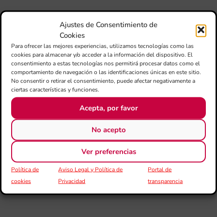
Au
de
Juv
Ajustes de Consentimiento de
Ta
Cookies
la 
Para ofrecer las mejores experiencias, utilizamos tecnologías como las
“L
cookies para almacenar y/o acceder a la información del dispositivo. El
Sa
consentimiento a estas tecnologías nos permitirá procesar datos como el
tin
comportamiento de navegación o las identificaciones únicas en este sitio.
No consentir o retirar el consentimiento, puede afectar negativamente a
ciertas características y funciones.
La
Ba
Acepta, por favor
Si
de 
FS
No acepto
ce
el 
Ver preferencias
ani
am
Política de
Aviso Legal y Política de
Portal de
l’e
de 
cookies
Privacidad
transparencia
no
si
de 
Fe