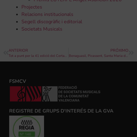
Projectes
Relacions institucionals
Segell discogràfic i editorial
Societats Musicals
ANTERIOR
PRÓXIMO
Tot a punt per la 41 edició del Certamen Provincial de Bandes de Música de València
Benaguasil, Picassent, Santa Maria del Puig, Montaverner i Música Jove de València guanyadores del 41º Certamen de Bandes de València
FSMCV
REGISTRE DE GRUPS D'INTERÉS DE LA GVA