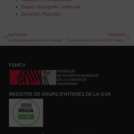
Segell discogràfic i editorial
Societats Musicals
ANTERIOR
PRÓXIMO
[:es]Qüestionari amb ritme: Manuel Muñoz[:]
Cicle Bandes a Les Arts 2020: Resolució
FSMCV
REGISTRE DE GRUPS D'INTERÉS DE LA GVA