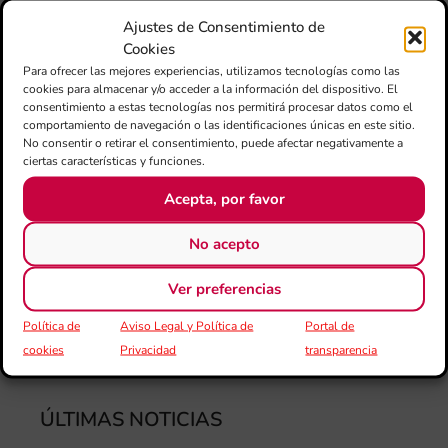
Renovado anualmente, el puesto de director de la
Ajustes de Consentimiento de
Joven Banda Sinfónica lo ocupa este año 2019 el
Cookies
alicantino Carlos Ramón-Pérez.
Para ofrecer las mejores experiencias, utilizamos tecnologías como las
cookies para almacenar y/o acceder a la información del dispositivo. El
consentimiento a estas tecnologías nos permitirá procesar datos como el
comportamiento de navegación o las identificaciones únicas en este sitio.
Más información sobre ‘Música a la Llum’ en:
No consentir o retirar el consentimiento, puede afectar negativamente a
www.musicaalallum.es
[:]
ciertas características y funciones.
Acepta, por favor
No acepto
COMPARTIR:
Ver preferencias
Política de
Aviso Legal y Política de
Portal de
cookies
Privacidad
transparencia
ÚLTIMAS NOTICIAS