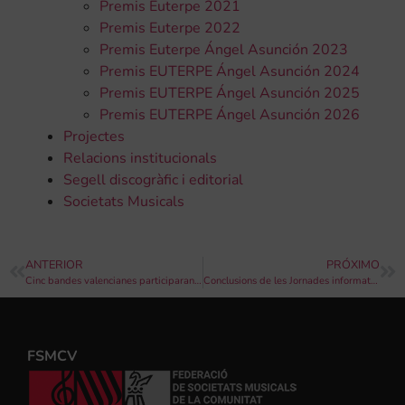
Premis Euterpe 2021
Premis Euterpe 2022
Premis Euterpe Ángel Asunción 2023
Premis EUTERPE Ángel Asunción 2024
Premis EUTERPE Ángel Asunción 2025
Premis EUTERPE Ángel Asunción 2026
Projectes
Relacions institucionals
Segell discogràfic i editorial
Societats Musicals
ANTERIOR
PRÓXIMO
Cinc bandes valencianes participaran en l’Olimpíada de WMC Kerkrade
Conclusions de les Jornades informatives sobre la Llei del Voluntariat
FSMCV