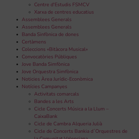
Centre d'Estudis FSMCV
Xarxa de centres educatius
Assemblees Generals
Assemblees Generals
Banda Sinfònica de dones
Certàmens
Coleccions «Bitàcora Musical»
Convocatòries Públiques
Jove Banda Simfònica
Jove Orquestra Simfònica
Noticies Àrea Jurídic-Econòmica
Notícies Campanyes
Activitats comarcals
Bandes a les Arts
Cicle Concerts Música a la Llum –
CaixaBank
Cicle de Cambra Alqueria Julià
Cicle de Concerts Bankia d´Orquestres de
la Comunitat Valenciana