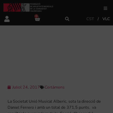
0
CST
VLC
FSMCV
Àrea de gestió
LA SUM D’ALBERIC GUANYA LA
SECCIÓ D’HONOR DEL CERTAMEN
INTERNACIONAL DE BANDES
Àrea educativa
“CIUTAT DE VALÈNCIA”
Àrea Artística
Juliol 24, 2017
Certàmens
Actualitat
La Societat Unió Musical Alberic, sota la direcció de
Tenda
Daniel Ferrero i amb un total de 371,5 punts, va