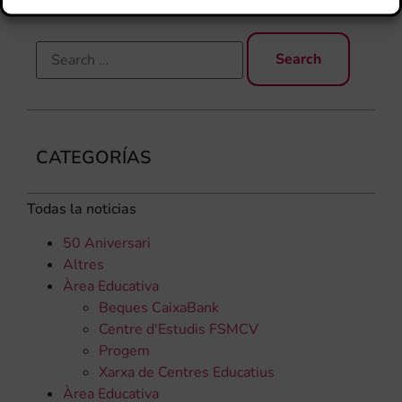
CATEGORÍAS
Todas la noticias
50 Aniversari
Altres
Àrea Educativa
Beques CaixaBank
Centre d'Estudis FSMCV
Progem
Xarxa de Centres Educatius
Àrea Educativa