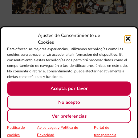
am
l’e
de 
no
si
de 
Ajustes de Consentimiento de
Fe
Cookies
Mé
Para ofrecer las mejores experiencias, utilizamos tecnologías como las
80 
cookies para almacenar y/o acceder a la información del dispositivo. El
mú
consentimiento a estas tecnologías nos permitirá procesar datos como el
fo
comportamiento de navegación o las identificaciones únicas en este sitio.
la 
No consentir o retirar el consentimiento, puede afectar negativamente a
am
ciertas características y funciones.
dir
Acepta, por favor
de 
Día
Gar
No acepto
una
qu
Ver preferencias
rec
els
Política de
Aviso Legal y Política de
Portal de
cookies
Privacidad
transparencia