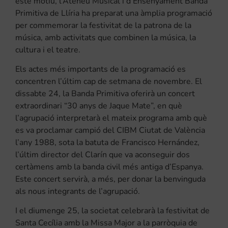
este motiu, l’Ateneu Musical i d’Ensenyament Banda
Primitiva de Llíria ha preparat una àmplia programació
per commemorar la festivitat de la patrona de la
música, amb activitats que combinen la música, la
cultura i el teatre.
Els actes més importants de la programació es
concentren l’últim cap de setmana de novembre. El
dissabte 24, la Banda Primitiva oferirà un concert
extraordinari “30 anys de Jaque Mate”, en què
l’agrupació interpretarà el mateix programa amb què
es va proclamar campió del CIBM Ciutat de València
l’any 1988, sota la batuta de Francisco Hernández,
l’últim director del Clarín que va aconseguir dos
certàmens amb la banda civil més antiga d’Espanya.
Este concert servirà, a més, per donar la benvinguda
als nous integrants de l’agrupació.
I el diumenge 25, la societat celebrarà la festivitat de
Santa Cecília amb la Missa Major a la parròquia de