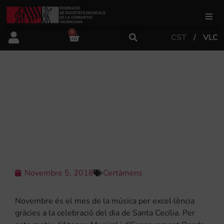
0
CST
VLC
FSMCV
Àrea de gestió
MÚSICA, CULTURA I TEATRE
CONFORMEN LA PROGRAMACIÓ DE
SANTA CECÍLIA 2018 DE LA BANDA
Àrea educativa
PRIMITIVA
Àrea Artística
Novembre 5, 2018
Certàmens
Actualitat
Novembre és el mes de la música per excel·lència
Tenda
gràcies a la celebració del dia de Santa Cecília. Per