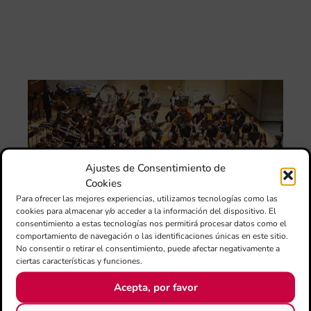
la 
“L
Sa
tin
La
Ba
Si
de 
FS
ce
el 
Ajustes de Consentimiento de
ani
Cookies
am
l’e
Para ofrecer las mejores experiencias, utilizamos tecnologías como las
de 
cookies para almacenar y/o acceder a la información del dispositivo. El
no
consentimiento a estas tecnologías nos permitirá procesar datos como el
si
comportamiento de navegación o las identificaciones únicas en este sitio.
de 
No consentir o retirar el consentimiento, puede afectar negativamente a
Fe
ciertas características y funciones.
Mé
Acepta, por favor
80 
mú