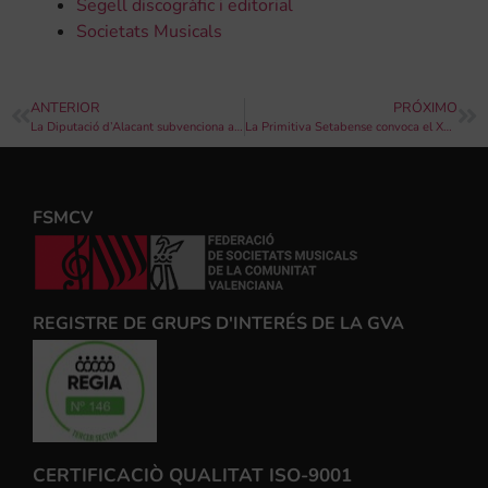
Segell discogràfic i editorial
Societats Musicals
ANTERIOR
PRÓXIMO
La Diputació d’Alacant subvenciona a 42 Societats Musicals per a la compra de partitures
La Primitiva Setabense convoca el XV Saló Monogràfic de Fotografia per festejar Santa Cecília
FSMCV
REGISTRE DE GRUPS D'INTERÉS DE LA GVA
CERTIFICACIÒ QUALITAT ISO-9001