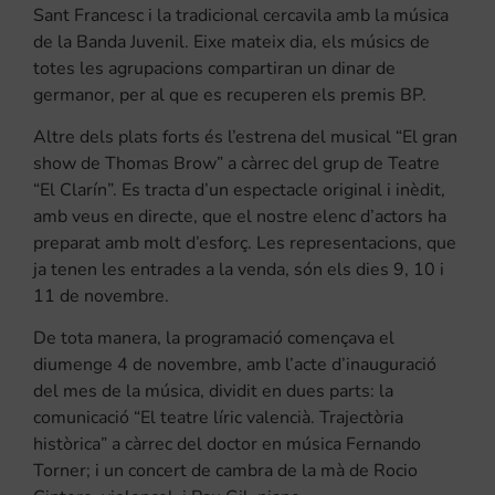
Sant Francesc i la tradicional cercavila amb la música
de la Banda Juvenil. Eixe mateix dia, els músics de
totes les agrupacions compartiran un dinar de
germanor, per al que es recuperen els premis BP.
Altre dels plats forts és l’estrena del musical “El gran
show de Thomas Brow” a càrrec del grup de Teatre
“El Clarín”. Es tracta d’un espectacle original i inèdit,
amb veus en directe, que el nostre elenc d’actors ha
preparat amb molt d’esforç. Les representacions, que
ja tenen les entrades a la venda, són els dies 9, 10 i
11 de novembre.
De tota manera, la programació començava el
diumenge 4 de novembre, amb l’acte d’inauguració
del mes de la música, dividit en dues parts: la
comunicació “El teatre líric valencià. Trajectòria
històrica” a càrrec del doctor en música Fernando
Torner; i un concert de cambra de la mà de Rocio