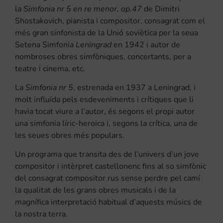
la
Simfonia nr 5 en re menor, op.47
de Dimitri
Shostakovich, pianista i compositor, consagrat com el
més gran sinfonista de la Unió soviètica per la seua
Setena Simfonia
Leningrad
en 1942 i autor de
nombroses obres simfòniques, concertants, per a
teatre i cinema, etc.
La
Simfonia nr 5
, estrenada en 1937 a Leningrad, i
molt influïda pels esdeveniments i crítiques que li
havia tocat viure a l’autor, és segons el propi autor
una simfonia líric-heroica i, segons la crítica, una de
les seues obres més populars.
Un programa que transita des de l’univers d’un jove
compositor i intèrpret castellonenc fins al so simfònic
del consagrat compositor rus sense perdre pel camí
la qualitat de les grans obres musicals i de la
magnífica interpretació habitual d’aquests músics de
la nostra terra.