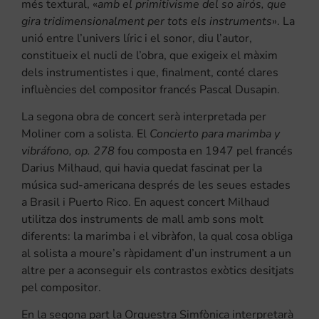
més textural, «
amb el primitivisme del so airós, que
gira tridimensionalment per tots els instruments
». La
unió entre l’univers líric i el sonor, diu l’autor,
constitueix el nucli de l’obra, que exigeix el màxim
dels instrumentistes i que, finalment, conté clares
influències del compositor francés Pascal Dusapin.
La segona obra de concert serà interpretada per
Moliner com a solista. El
Concierto para marimba y
vibráfono, op. 278
fou composta en 1947 pel francés
Darius Milhaud, qui havia quedat fascinat per la
música sud-americana després de les seues estades
a Brasil i Puerto Rico. En aquest concert Milhaud
utilitza dos instruments de mall amb sons molt
diferents: la marimba i el vibràfon, la qual cosa obliga
al solista a moure’s ràpidament d’un instrument a un
altre per a aconseguir els contrastos exòtics desitjats
pel compositor.
En la segona part la Orquestra Simfònica interpretarà