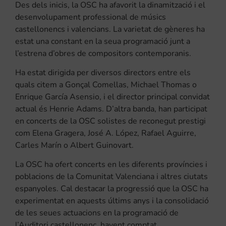
Des dels inicis, la OSC ha afavorit la dinamització i el
desenvolupament professional de músics
castellonencs i valencians. La varietat de gèneres ha
estat una constant en la seua programació junt a
l’estrena d’obres de compositors contemporanis.
Ha estat dirigida per diversos directors entre els
quals citem a Gonçal Comellas, Michael Thomas o
Enrique García Asensio, i el director principal convidat
actual és Henrie Adams. D’altra banda, han participat
en concerts de la OSC solistes de reconegut prestigi
com Elena Gragera, José A. López, Rafael Aguirre,
Carles Marín o Albert Guinovart.
La OSC ha ofert concerts en les diferents províncies i
poblacions de la Comunitat Valenciana i altres ciutats
espanyoles. Cal destacar la progressió que la OSC ha
experimentat en aquests últims anys i la consolidació
de les seues actuacions en la programació de
l’Auditori castellonenc, havent comptat,