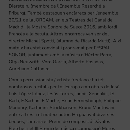
Dierstein, (membre de l’Ensemble Reserché a
Friburg). També destaquen encàrrecs per l’ensemble
20/21 de la JORCAM, en els Teatres del Canal de
Madrid i la Mostra Sonora de Sueca 2016, amb Jordi
Francès a la batuta. Altres encàrrecs van ser del
director Michel Spotti, (alumne de Ricardo Mutti). Així
mateix ha estat convidat i programat per l’ESPAI
SONOR, juntament amb la música d’Hèctor Parra,
Olga Neuwrith, Voro García, Alberto Posadas,
Aureliano Cattaneo…
Com a percussionista / artista freelance ha fet
nombrosos recitals per tot Europa amb obres de José
Luís López López, Jesús Torres, Iannis Xennakis, JS
Bach, F.Sarhan, F.Mache, Brian Ferneyhough, Philippe
Manoury, Karlheinz Stockhausen, Bruno Mantovani,
entre altres, i el mateix autor. Ha guanyat diverses
beques, com ara el Premi de composició Dávalos
Fletcher i el III Premi de música i composició Moros