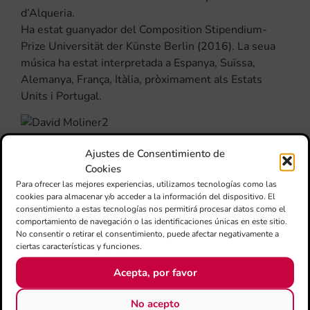
d’Alqueria.
Ha estat guanyador del Composition Stipendium-
Prize Universität der Künste Berlin (2016). La seua
música ha estat interpretada a Espanya, Suïssa,
Alemanya, França, Itàlia, pròximament als Estats
Units i Portugal.
Ajustes de Consentimiento de
Cookies
Para ofrecer las mejores experiencias, utilizamos tecnologías como las
cookies para almacenar y/o acceder a la información del dispositivo. El
consentimiento a estas tecnologías nos permitirá procesar datos como el
COMPARTIR:
comportamiento de navegación o las identificaciones únicas en este sitio.
No consentir o retirar el consentimiento, puede afectar negativamente a
ciertas características y funciones.
Acepta, por favor
No acepto
ÚLTIMAS NOTICIAS