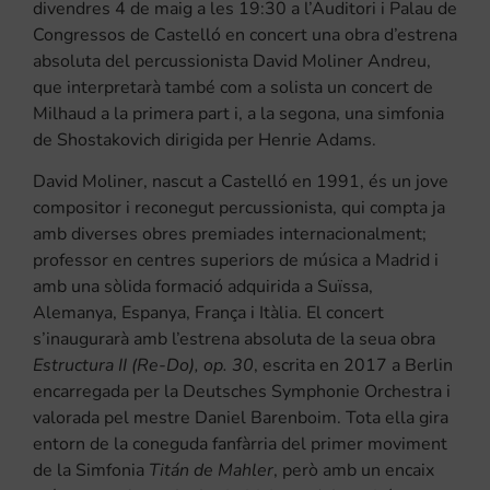
divendres 4 de maig a les 19:30 a l’Auditori i Palau de
Congressos de Castelló en concert una obra d’estrena
absoluta del percussionista David Moliner Andreu,
que interpretarà també com a solista un concert de
Milhaud a la primera part i, a la segona, una simfonia
de Shostakovich dirigida per Henrie Adams.
David Moliner, nascut a Castelló en 1991, és un jove
compositor i reconegut percussionista, qui compta ja
amb diverses obres premiades internacionalment;
professor en centres superiors de música a Madrid i
amb una sòlida formació adquirida a Suïssa,
Alemanya, Espanya, França i Itàlia. El concert
s’inaugurarà amb l’estrena absoluta de la seua obra
Estructura II (Re-Do), op. 30
, escrita en 2017 a Berlin
encarregada per la Deutsches Symphonie Orchestra i
valorada pel mestre Daniel Barenboim. Tota ella gira
entorn de la coneguda fanfàrria del primer moviment
de la Simfonia
Titán de Mahler
, però amb un encaix