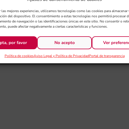
r las mejores experiencias, utilizamos tecnologías como las cookies para almacenar 
ación del dispositivo. El consentimiento a estas tecnologías nos permitirá procesar
miento de navegación o las identificaciones únicas en este sitio. No consentir o retir
nto, puede afectar negativamente a ciertas características y funciones.
pta, por favor
No acepto
Ver preferen
Política de cookies
Aviso Legal y Política de Privacidad
Portal de transparencia