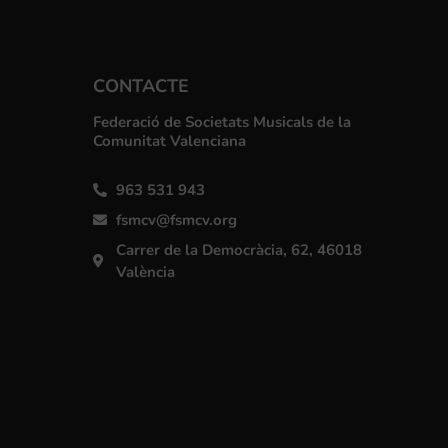
CONTACTE
Federació de Societats Musicals de la
Comunitat Valenciana
963 531 943
fsmcv@fsmcv.org
Carrer de la Democràcia, 62, 46018
València