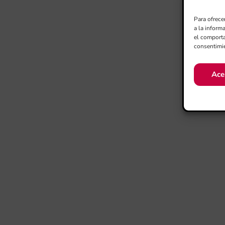
Para ofrece
a la inform
el comporta
consentimie
Ace