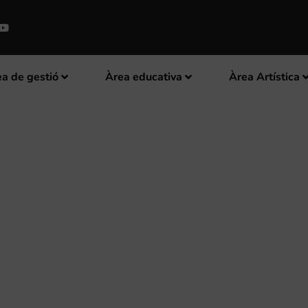
a de gestió
Àrea educativa
Àrea Artística
ADÍ: CONCERT DE NADAL