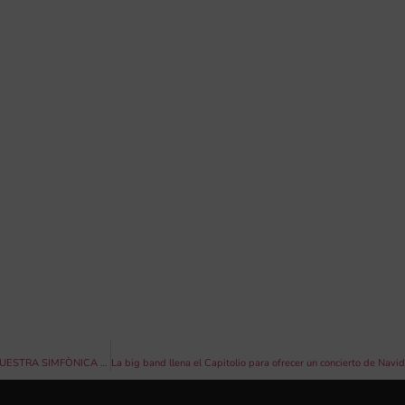
ESPECTACULAR CONCERT DE CLAUSURA DE LA TEMPORADA 2019 DE L’ORQUESTRA SIMFÒNICA CAIXA ONTINYENT