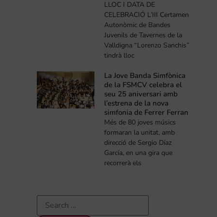
LLOC I DATA DE
CELEBRACIÓ L’III Certamen
Autonòmic de Bandes
Juvenils de Tavernes de la
Valldigna “Lorenzo Sanchis”
tindrà lloc
La Jove Banda Simfònica
de la FSMCV celebra el
seu 25 aniversari amb
l’estrena de la nova
simfonia de Ferrer Ferran
Més de 80 joves músics
formaran la unitat, amb
direcció de Sergio Díaz
García, en una gira que
recorrerà els