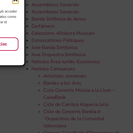
Assemblees Generals
Assemblees Generals
y/o acceder
 datos como
Banda Sinfònica de dones
ar el
Certàmens
Coleccions «Bitàcora Musical»
Convocatòries Públiques
cias
Jove Banda Simfònica
Jove Orquestra Simfònica
Noticies Àrea Jurídic-Econòmica
Notícies Campanyes
Activitats comarcals
Bandes a les Arts
Cicle Concerts Música a la Llum –
CaixaBank
Cicle de Cambra Alqueria Julià
Cicle de Concerts Bankia d
´Orquestres de la Comunitat
Valenciana