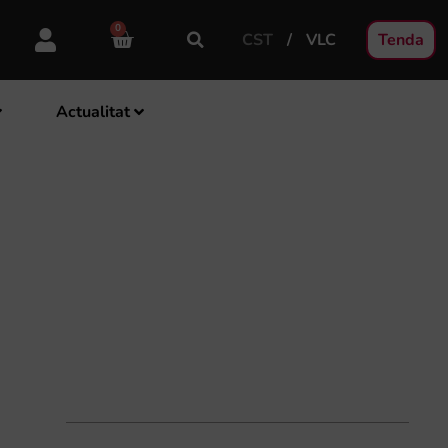
0
CST
VLC
Tenda
Actualitat