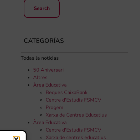
CATEGORÍAS
Todas la noticias
50 Aniversari
Altres
Àrea Educativa
Beques CaixaBank
Centre d'Estudis FSMCV
Progem
Xarxa de Centres Educatius
Àrea Educativa
Centre d'Estudis FSMCV
Xarxa de centres educatius