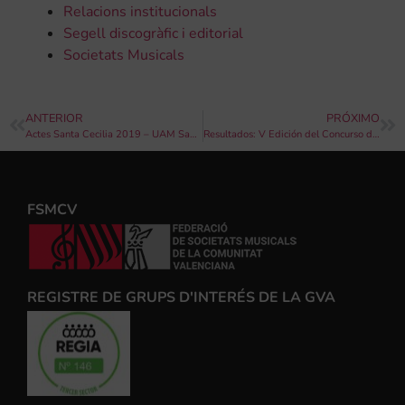
Relacions institucionals
Segell discogràfic i editorial
Societats Musicals
ANTERIOR
PRÓXIMO
Actes Santa Cecilia 2019 – UAM Sant Francesc De Borja
Resultados: V Edición del Concurso de Composición Didáctica de la Provincia de Alicante para Banda de Música
FSMCV
REGISTRE DE GRUPS D'INTERÉS DE LA GVA