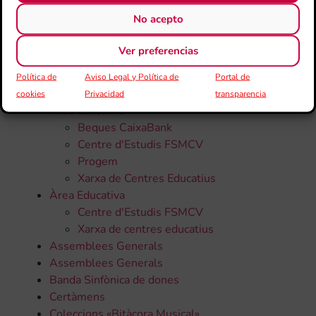
CATEGORÍAS
No acepto
Todas la noticias
Ver preferencias
50 Aniversari
Política de
Aviso Legal y Política de
Portal de
Altres
cookies
Privacidad
transparencia
Àrea Educativa
Beques CaixaBank
Centre d'Estudis FSMCV
Progem
Xarxa de Centres Educatius
Àrea Educativa
Centre d'Estudis FSMCV
Xarxa de centres educatius
Assemblees Generals
Assemblees Generals
Banda Sinfònica de dones
Certàmens
Coleccions «Bitàcora Musical»