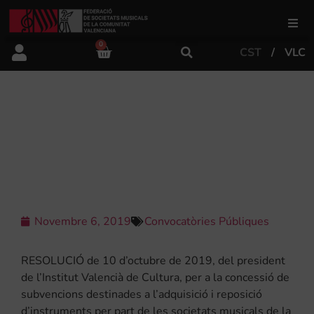
0
CST
VLC
FSMCV
Àrea de gestió
CONCESSIÓ DE SUBVENCIONS
DESTINADES A L’ADQUISICIÓ I
REPOSICIÓ D’INSTRUMENTS 2019
Àrea educativa
Àrea Artística
Novembre 6, 2019
Convocatòries Públiques
Actualitat
RESOLUCIÓ de 10 d’octubre de 2019, del president
de l’Institut Valencià de Cultura, per a la concessió de
subvencions destinades a l’adquisició i reposició
Tenda
d’instruments per part de les societats musicals de la