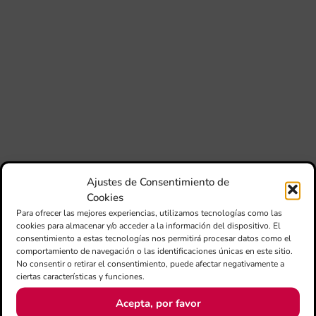
80 
mú
fo
la 
am
dir
de 
Día
Gar
una
qu
rec
els
Ajustes de Consentimiento de
Cookies
Para ofrecer las mejores experiencias, utilizamos tecnologías como las
cookies para almacenar y/o acceder a la información del dispositivo. El
consentimiento a estas tecnologías nos permitirá procesar datos como el
comportamiento de navegación o las identificaciones únicas en este sitio.
No consentir o retirar el consentimiento, puede afectar negativamente a
ciertas características y funciones.
Acepta, por favor