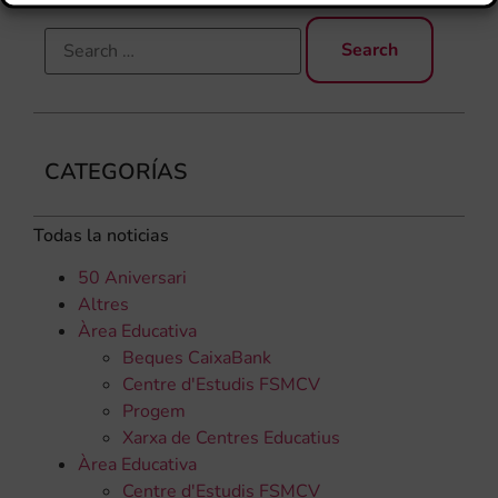
CATEGORÍAS
Todas la noticias
50 Aniversari
Altres
Àrea Educativa
Beques CaixaBank
Centre d'Estudis FSMCV
Progem
Xarxa de Centres Educatius
Àrea Educativa
Centre d'Estudis FSMCV