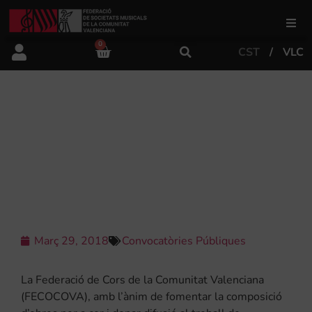
0
CST
VLC
FSMCV
Àrea de gestió
FECOCOVA CONVOCA EL XVI
CONCURS DE COMPOSICIÓ “PACO
LLÁCER” PER A CORS DE VEUS
Àrea educativa
BLANQUES
Àrea Artística
Març 29, 2018
Convocatòries Públiques
Actualitat
La Federació de Cors de la Comunitat Valenciana
Tenda
(FECOCOVA), amb l’ànim de fomentar la composició