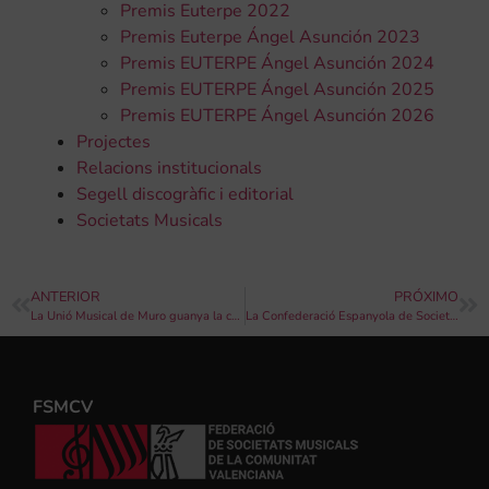
Premis Euterpe 2022
Premis Euterpe Ángel Asunción 2023
Premis EUTERPE Ángel Asunción 2024
Premis EUTERPE Ángel Asunción 2025
Premis EUTERPE Ángel Asunción 2026
Projectes
Relacions institucionals
Segell discogràfic i editorial
Societats Musicals
ANTERIOR
PRÓXIMO
La Unió Musical de Muro guanya la categoria Superior del certamen italià Flicorno d’Oro
La Confederació Espanyola de Societats Musicals convoca el Concurs de Composició Música Solidària amb l’Alzheimer
FSMCV