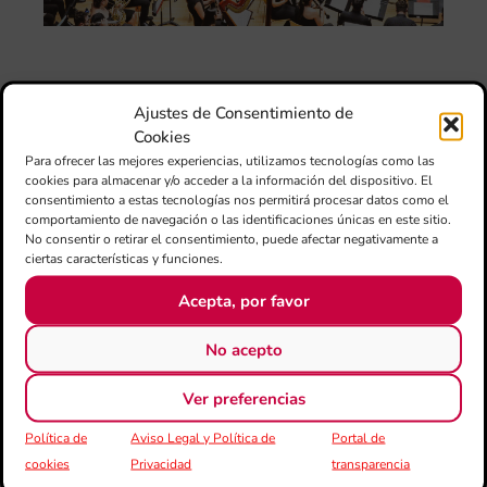
l’e
de 
no
si
de 
Fe
Ajustes de Consentimiento de
Mé
Cookies
80 
Para ofrecer las mejores experiencias, utilizamos tecnologías como las
mú
cookies para almacenar y/o acceder a la información del dispositivo. El
fo
consentimiento a estas tecnologías nos permitirá procesar datos como el
comportamiento de navegación o las identificaciones únicas en este sitio.
la 
No consentir o retirar el consentimiento, puede afectar negativamente a
am
ciertas características y funciones.
dir
de 
Acepta, por favor
Día
Gar
No acepto
una
qu
Ver preferencias
rec
els
Política de
Aviso Legal y Política de
Portal de
cookies
Privacidad
transparencia