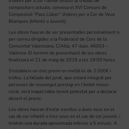
d’obres per a cor i donar difusió al treball de
compositors actuals, convoca el XVI Concurs de
Composició “Paco Llácer” d’obres per a Cor de Veus
Blanques (Infantil o Juvenil).
Les obres hauran de ser presentades personalment o
per correu dirigides a la Federació de Cors de la
Comunitat Valenciana, C/Alta, 47-baix, 46003 –
València. El termini de presentació de les obres
finalitzarà el 21 de maig de 2018 a les 19:00 hores.
S’estableix un únic premi en metàl·lic de 2.000€ i
trofeu. La fallada del jurat, que estarà integrat per
persones de reconegut prestigi en l’àmbit músic-
coral, serà inapel·lable tenint potestat per a declarar
desert el premi.
Les obres hauran d’estar escrites a dues veus en el
cas de cor infantil o tres veus en el cas de cor juvenil, i
tindran una durada aproximada inferior a 5 minuts. A