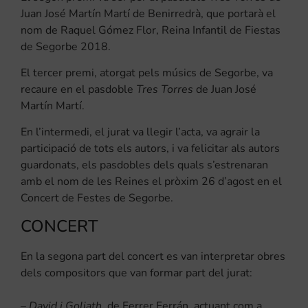
Juan José Martín Martí de Benirredrà, que portarà el
nom de Raquel Gómez Flor, Reina Infantil de Fiestas
de Segorbe 2018.
El tercer premi, atorgat pels músics de Segorbe, va
recaure en el pasdoble
Tres Torres
de Juan José
Martín Martí.
En l’intermedi, el jurat va llegir l’acta, va agrair la
participació de tots els autors, i va felicitar als autors
guardonats, els pasdobles dels quals s’estrenaran
amb el nom de les Reines el pròxim 26 d’agost en el
Concert de Festes de Segorbe.
CONCERT
En la segona part del concert es van interpretar obres
dels compositors que van formar part del jurat:
–
David i Goliath
, de Ferrer Ferrán, actuant com a