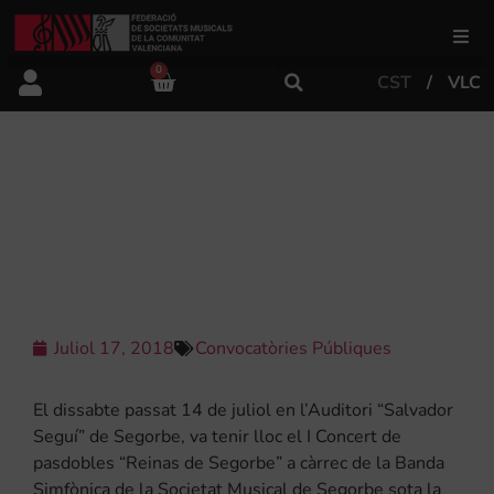
0
CST
VLC
FSMCV
Àrea de gestió
EL I CONCURS DE PASDOBLES
“REINAS DE LAS FIESTAS DE
SEGORBE” JA TÉ GUANYADORS
Àrea educativa
Àrea Artística
Juliol 17, 2018
Convocatòries Públiques
Actualitat
El dissabte passat 14 de juliol en l’Auditori “Salvador
Seguí” de Segorbe, va tenir lloc el I Concert de
pasdobles “Reinas de Segorbe” a càrrec de la Banda
Tenda
Simfònica de la Societat Musical de Segorbe sota la