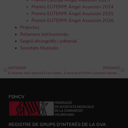
Premis EUTERPE Ángel Asunción 2024
Premis EUTERPE Ángel Asunción 2025
Premis EUTERPE Ángel Asunción 2026
Projectes
Relacions institucionals
Segell discogràfic i editorial
Societats Musicals
ANTERIOR
PRÓXIMO
El director nord-americà Evan Feldman ofereix un concert al capdavant de la València Youth Wind Ensemble en el marc del Pre-Certamen Internacional de Bandes de Música de València
Convocat el XXVIII Certamen Nacional de Bandes de Música “Ciudad de Murcia”
FSMCV
REGISTRE DE GRUPS D'INTERÉS DE LA GVA