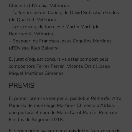
Chinesta (d’Aldaia, València).
–
La fuente de los Caños
, de David Sebastián Godos
(de Quartell, València)
–
Tres torres
, de Juan José Martín Martí (de
Benirredrà, València)
–
Besegor
, de Francisco Jesús Cogollos Martínez
(d’Eivissa, Illes Balears)
El jurat d’aquest concurs va estar compost pels
compositors Ferrer Ferrán, Vicente Ortiz i Josep
Miquel Martínez Giménez.
PREMIS
El primer premi va ser per al pasdoble
Reina del Alto
Palancia
de José Hugo Martínez Chinesta d’Aldaia,
que portarà el nom de María Carot Porcar, Reina de
Fiestas de Segorbe 2018.
El segon premi va ser per al pasdoble
Tres Torres
de