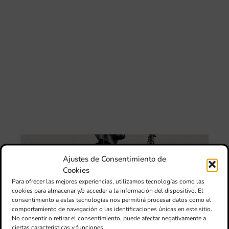
IVC
ma
un
pu
adi
pa
est
de
loc
afe
por
III
Au
de
Ajustes de Consentimiento de
Juv
Cookies
“L
Para ofrecer las mejores experiencias, utilizamos tecnologías como las
Sa
cookies para almacenar y/o acceder a la información del dispositivo. El
Ta
consentimiento a estas tecnologías nos permitirá procesar datos como el
la 
comportamiento de navegación o las identificaciones únicas en este sitio.
LL
No consentir o retirar el consentimiento, puede afectar negativamente a
DE
ciertas características y funciones.