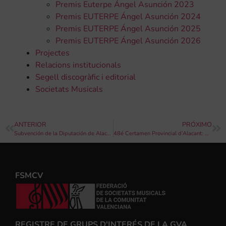
Premis Euterpe Ángel Asunción 2023
Premis EUTERPE Ángel Asunción 2024
Premis EUTERPE Ángel Asunción 2025
Premis EUTERPE Ángel Asunción 2026
Projectes
Relacions institucionals
Segell discogràfic i editorial
Societats Musicals
ANTERIOR
PRÓXIMO
Subvención de la Diputación de Alacante para la compra de partituras
48é Certamen Provincial d’Alacant: Resultats de la Tercera i Quarta secció
FSMCV
REGISTRE DE GRUPS D'INTERÉS DE LA GVA