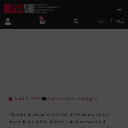
0
CST
VLC
FSMCV
Àrea de gestió
L’INSTITUT NACIONAL DE LES ARTS
ESCÈNIQUES CONVOCA AJUDES A
LA MÚSICA, LA LÍRICA I LA DANSA
Àrea educativa
2019
Àrea Artística
Abril 8, 2019
Convocatòries Públiques
Actualitat
L’Institut Nacional de les Arts Escèniques, entitat
Tenda
dependent del Ministeri de Cultura i Esport del