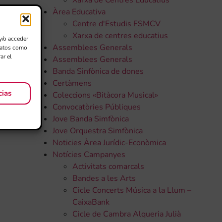
Xarxa de Centres Educatius
Àrea Educativa
Centre d'Estudis FSMCV
Xarxa de centres educatius
y/o acceder
Assemblees Generals
 datos como
ar el
Assemblees Generals
Banda Sinfònica de dones
Certàmens
cias
Coleccions «Bitàcora Musical»
Convocatòries Públiques
Jove Banda Simfònica
Jove Orquestra Simfònica
Noticies Àrea Jurídic-Econòmica
Notícies Campanyes
Activitats comarcals
Bandes a les Arts
Cicle Concerts Música a la Llum –
CaixaBank
Cicle de Cambra Alqueria Julià