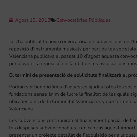
Agost 13, 2018
Convocatòries Públiques
Ja s’ha publicat la nova convocatòria de subvencions de l’In
reposició d’instruments musicals per part de les societats m
Valenciana publicava el passat 10 d’agost aquesta convoc
per afavorir la reposició en l’àmbit de les associacions m
El termini de presentació de sol·licituts finalitzarà el 
Podran ser beneficiàries d’aquestes ajudes totes les socie
fundacions sense ànim de lucre la finalitat de les quals si
ubicades dins de la Comunitat Valenciana; y que formen pa
Valenciana.
Les subvencions contribuiran al finançament parcial de l’a
les despeses subvencionables, i en cap cas aquest import s
presentar un projecte detallat de l’adquisició per a la qual 