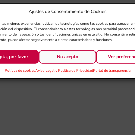
Ajustes de Consentimiento de Cookies
r las mejores experiencias, utilizamos tecnologías como las cookies para almacenar 
ación del dispositivo. El consentimiento a estas tecnologías nos permitirá procesar
miento de navegación o las identificaciones únicas en este sitio. No consentir o retir
nto, puede afectar negativamente a ciertas características y funciones.
pta, por favor
No acepto
Ver preferen
Política de cookies
Aviso Legal y Política de Privacidad
Portal de transparencia