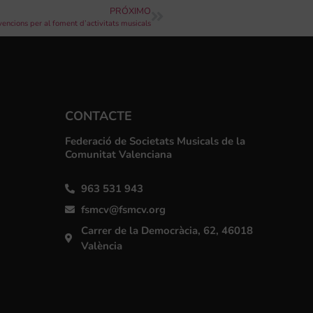
PRÓXIMO
vencions per al foment d’activitats musicals
CONTACTE
Federació de Societats Musicals de la
Comunitat Valenciana
963 531 943
fsmcv@fsmcv.org
Carrer de la Democràcia, 62, 46018
València