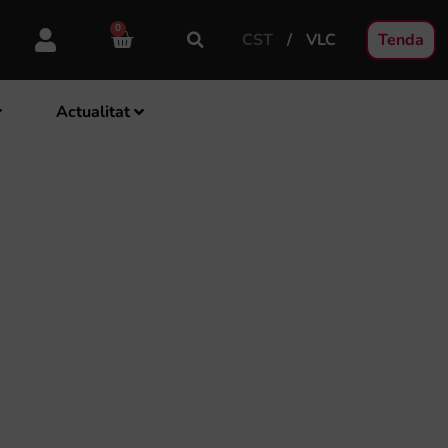
0
CST
VLC
Tenda
Actualitat
NS PER A
LES SOCIETATS