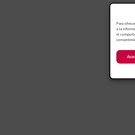
Para ofrece
a la inform
el comporta
consentimie
Ace