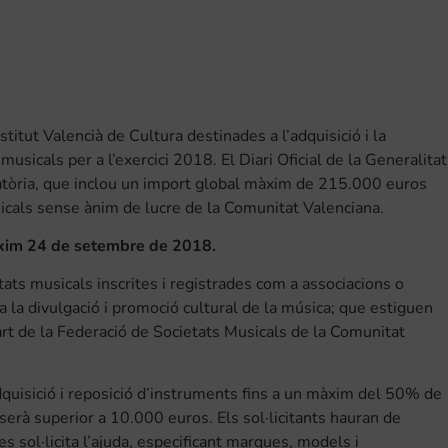
stitut Valencià de Cultura destinades a l’adquisició i la
usicals per a l’exercici 2018. El Diari Oficial de la Generalitat
atòria, que inclou un import global màxim de 215.000 euros
usicals sense ànim de lucre de la Comunitat Valenciana.
pròxim 24 de setembre de 2018.
tats musicals inscrites i registrades com a associacions o
ga la divulgació i promoció cultural de la música; que estiguen
rt de la Federació de Societats Musicals de la Comunitat
dquisició i reposició d’instruments fins a un màxim del 50% de
erà superior a 10.000 euros. Els sol·licitants hauran de
es sol·licita l’ajuda, especificant marques, models i