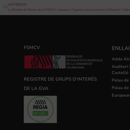
ANTERIOR
La Banda de Dones de la FSMCV actuarà a l’agost a les províncies d’Alacant i Valèn
FSMCV
ENLLA
Adda Ali
Auditori 
Castelló
REGISTRE DE GRUPS D'INTERÉS
Palau de 
Palau de 
DE LA GVA
European