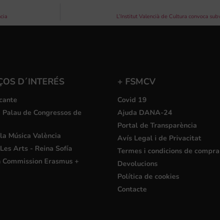
cia
L’Institut Valencià de Cultura convoca sub
ÇOS D´INTERÉS
+ FSMCV
cante
Covid 19
i Palau de Congressos de
Ajuda DANA-24
Portal de Transparència
la Música València
Avís Legal i de Privacitat
Les Arts - Reina Sofía
Termes i condicions de compra
 Commission Erasmus +
Devolucions
Política de cookies
Contacte