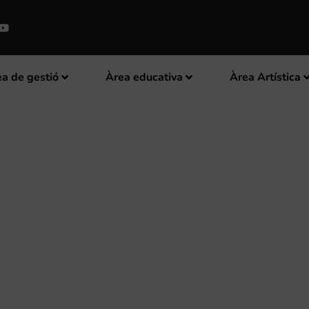
a de gestió
Àrea educativa
Àrea Artística
 CULTURA CONVOCA SUBVENCIO
Ó D’INSTRUMENTS PER PART DE 