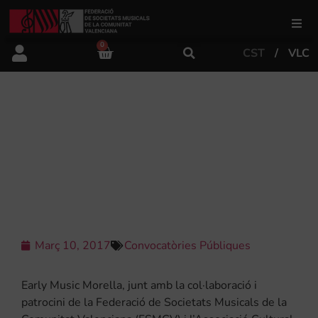
0
CST
VLC
FSMCV
Àrea de gestió
LA FSMCV JUNT AMB L’ASSOCIACIÓ
CULTURAL COMES OFEREIX 15
BEQUES PER ESTUDIAR EN L’EARLY
Àrea educativa
MUSIC MORELLA
Àrea Artística
Març 10, 2017
Convocatòries Públiques
Actualitat
Early Music Morella, junt amb la col·laboració i
Tenda
patrocini de la Federació de Societats Musicals de la