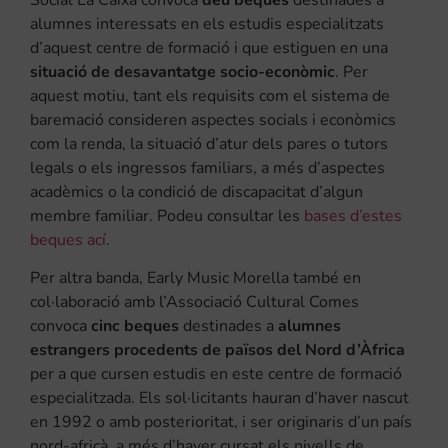
alumnes interessats en els estudis especialitzats
d’aquest centre de formació i que estiguen en una
situació de desavantatge socio-econòmic
. Per
aquest motiu, tant els requisits com el sistema de
baremació consideren aspectes socials i econòmics
com la renda, la situació d’atur dels pares o tutors
legals o els ingressos familiars, a més d’aspectes
acadèmics o la condició de discapacitat d’algun
membre familiar. Podeu consultar les
bases d’estes
beques ací
.
Per altra banda, Early Music Morella també en
col·laboració amb l’Associació Cultural Comes
convoca
cinc beques
destinades a
alumnes
estrangers procedents de països del Nord d’Àfrica
per a que cursen estudis en este centre de formació
especialitzada. Els sol·licitants hauran d’haver nascut
en 1992 o amb posterioritat, i ser originaris d’un país
nord-africà, a més d’haver cursat els nivells de