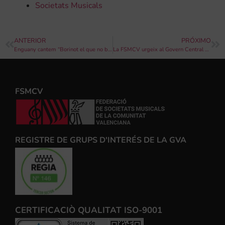
Societats Musicals
ANTERIOR
PRÓXIMO
Enguany cantem “Borinot el que no bote”, per unes falles més respectuoses
La FSMCV urgeix al Govern Central a la realització d’un pacte polític i social per l’educació musical
FSMCV
REGISTRE DE GRUPS D'INTERÉS DE LA GVA
CERTIFICACIÒ QUALITAT ISO-9001