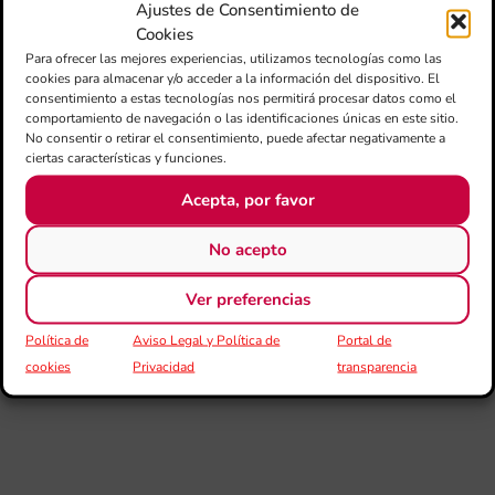
Ajustes de Consentimiento de
de
Cookies
loc
afe
Para ofrecer las mejores experiencias, utilizamos tecnologías como las
cookies para almacenar y/o acceder a la información del dispositivo. El
por
consentimiento a estas tecnologías nos permitirá procesar datos como el
comportamiento de navegación o las identificaciones únicas en este sitio.
III
No consentir o retirar el consentimiento, puede afectar negativamente a
Au
ciertas características y funciones.
de
Juv
Acepta, por favor
“L
Sa
Ta
No acepto
la 
LL
Ver preferencias
DE
CE
Política de
Aviso Legal y Política de
Portal de
L’II
cookies
Privacidad
transparencia
Ce
Au
de
Juv
Ta