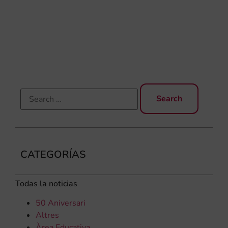
Gar
una
qu
rec
els
CATEGORÍAS
Todas la noticias
50 Aniversari
Altres
Àrea Educativa