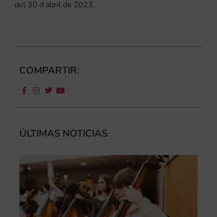
del 30 d’abril de 2023.
COMPARTIR:
ÚLTIMAS NOTICIAS
Ca
au
do
le
per
l’a
d’e