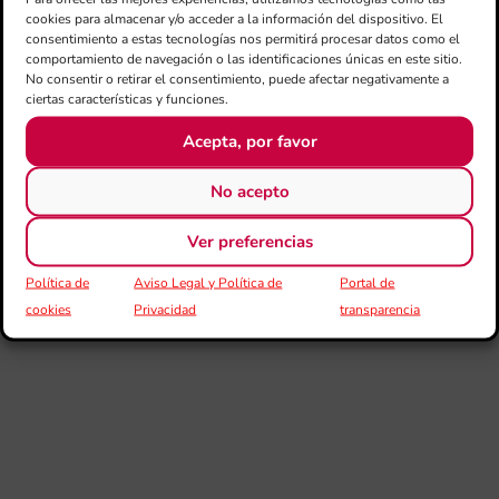
Ba
cookies para almacenar y/o acceder a la información del dispositivo. El
Si
consentimiento a estas tecnologías nos permitirá procesar datos como el
de 
comportamiento de navegación o las identificaciones únicas en este sitio.
FS
No consentir o retirar el consentimiento, puede afectar negativamente a
ce
ciertas características y funciones.
el 
ani
Acepta, por favor
am
l’e
No acepto
de 
no
si
Ver preferencias
de 
Fe
Política de
Aviso Legal y Política de
Portal de
Mé
cookies
Privacidad
transparencia
80 
mú
fo
la 
am
dir
de 
Día