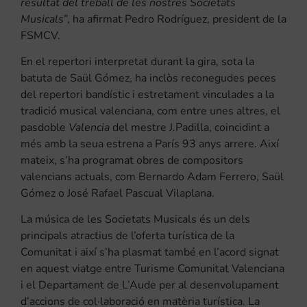
resultat del treball de les nostres Societats
Musicals
”, ha afirmat Pedro Rodríguez, president de la
FSMCV.
En el repertori interpretat durant la gira, sota la
batuta de Saül Gómez, ha inclòs reconegudes peces
del repertori bandístic i estretament vinculades a la
tradició musical valenciana, com entre unes altres, el
pasdoble
Valencia
del mestre J.Padilla, coincidint a
més amb la seua estrena a París 93 anys arrere. Així
mateix, s’ha programat obres de compositors
valencians actuals, com Bernardo Adam Ferrero, Saül
Gómez o José Rafael Pascual Vilaplana.
La música de les Societats Musicals és un dels
principals atractius de l’oferta turística de la
Comunitat i així s’ha plasmat també en l’acord signat
en aquest viatge entre Turisme Comunitat Valenciana
i el Departament de L’Aude per al desenvolupament
d’accions de col·laboració en matèria turística. La