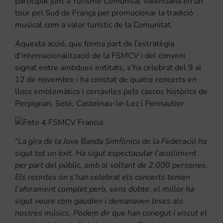
participat junt a Turisme Comunitat Valenciana en un
tour pel Sud de França per promocionar la tradició
musical com a valor turístic de la Comunitat.
Aquesta acció, que forma part de l’estratègia
d’internacionalització de la FSMCV i del conveni
signat entre ambdues entitats, s’ha celebrat del 9 al
12 de novembre i ha constat de quatre concerts en
llocs emblemàtics i cercaviles pels cascos històrics de
Perpignan, Setè, Castelnau-le-Lez i Pennautier.
“
La gira de la Jove Banda Simfònica de la Federació ha
sigut tot un èxit. Ha sigut espectacular l’acolliment
per part del públic, amb al voltant de 2.000 persones.
Els recintes on s’han celebrat els concerts tenien
l’aforament complet però, sens dubte, el millor ha
sigut veure com gaudien i demanaven bises als
nostres músics. Podem dir que han conegut i viscut el