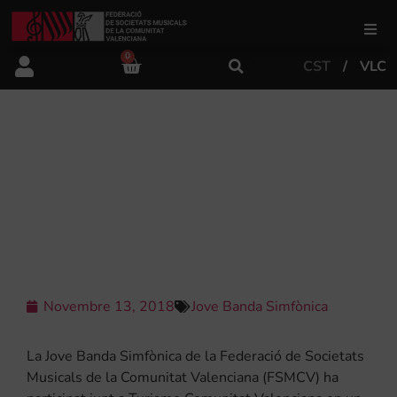
0
CST
VLC
FSMCV
Àrea de gestió
LA JOVE BANDA SIMFÒNICA DE LA
FSMCV PROMOU A FRANÇA EL
TURISME A LA COMUNITAT A
Àrea educativa
TRAVÉS DE LA MÚSICA
Àrea Artística
Novembre 13, 2018
Jove Banda Simfònica
Actualitat
La Jove Banda Simfònica de la Federació de Societats
Tenda
Musicals de la Comunitat Valenciana (FSMCV) ha