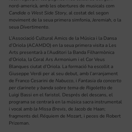
nord-americà, amb les obertures de musicals com
Candide
o
West Side Story
, al costat del segon
moviment de la seua primera simfonia,
Jeremiah
, o la
seua
Divertimento
.
L’Associació Cultural Amics de la Música i la Dansa
d’Oriola (ACAMDO) en la seua primera visita a Les
Arts presentarà a l’Auditori la Banda Filharmònica
d’Oriola, la Coral Ars Armonium i el Cor Veus
Blanques ciutat d’Oriola. La formació ha escollit a
Giuseppe Verdi per al seu debut, amb l’arranjament
de Franco Cesarini de
Nabucco
, i
Fantasia da concerto
per clarinete y banda sobre tema de Rigoletto
de
Luigi Bassi en el faristol. Després del descans, el
programa se centrarà en la música sacra instrumental
i vocal amb
la Missa Brevis
, de Jacob de Haan;
fragments del
Réquiem
de Mozart, i peces de Robert
Prizeman.