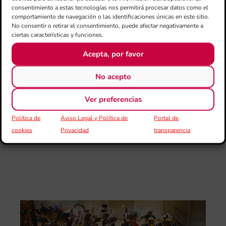
de
consentimiento a estas tecnologías nos permitirá procesar datos como el
Juv
comportamiento de navegación o las identificaciones únicas en este sitio.
“L
No consentir o retirar el consentimiento, puede afectar negativamente a
Sa
ciertas características y funciones.
Ta
la 
Acepta, por favor
LL
DE
No acepto
CE
L’II
Ver preferencias
Ce
Au
Política de
Aviso Legal y Política de
Portal de
de
cookies
Privacidad
transparencia
Juv
Ta
la 
“L
Sa
tin
La
Ba
Si