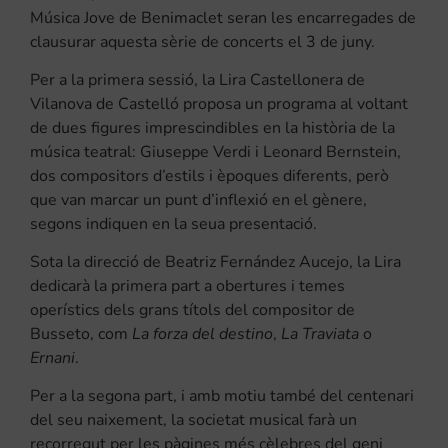
Música Jove de Benimaclet seran les encarregades de
clausurar aquesta sèrie de concerts el 3 de juny.
Per a la primera sessió, la Lira Castellonera de
Vilanova de Castelló proposa un programa al voltant
de dues figures imprescindibles en la història de la
música teatral: Giuseppe Verdi i Leonard Bernstein,
dos compositors d’estils i èpoques diferents, però
que van marcar un punt d’inflexió en el gènere,
segons indiquen en la seua presentació.
Sota la direcció de Beatriz Fernández Aucejo, la Lira
dedicarà la primera part a obertures i temes
operístics dels grans títols del compositor de
Busseto, com
La forza del destino
,
La Traviata
o
Ernani
.
Per a la segona part, i amb motiu també del centenari
del seu naixement, la societat musical farà un
recorregut per les pàgines més cèlebres del geni