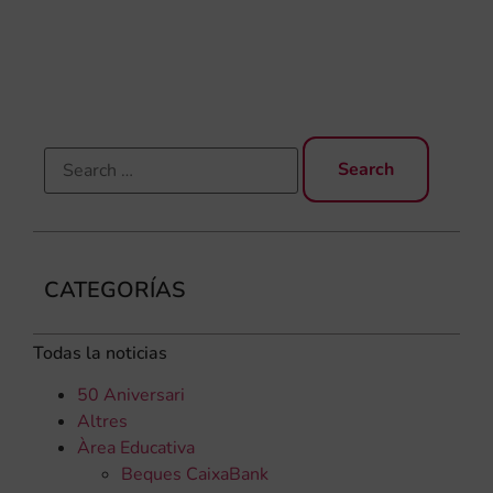
qu
rec
els
CATEGORÍAS
Todas la noticias
50 Aniversari
Altres
Àrea Educativa
Beques CaixaBank