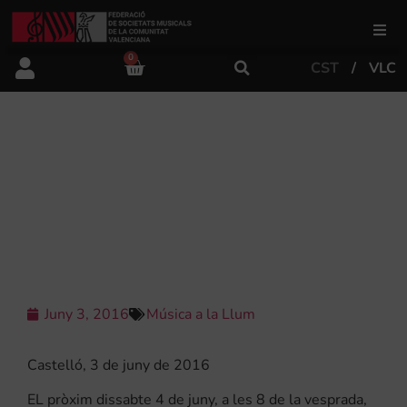
0
CST
VLC
FSMCV
Àrea de gestió
FRANCESC PERALES SERÀ
NOMENAT DIRECTOR HONORARI DE
LA LIRA CASTELLONERA EN EL
Àrea educativa
CONCERT DE CORPUS
Àrea Artística
Juny 3, 2016
Música a la Llum
Actualitat
Castelló, 3 de juny de 2016
Tenda
EL pròxim dissabte 4 de juny, a les 8 de la vesprada,