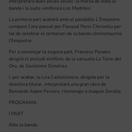
interpretarà dues peces seues: la marxa de
Biba la
banda
i la suite simfònica
Los Madriles
.
La primera part acabarà amb el pasdoble
L’Empastre
,
compost l’any passat per Pasqual Peris Chirivella per
tal de celebrar el centenari de la banda còmicotaurina
l’Empastre.
Per a començar la segona part, Francesc Perales
dirigirà el preludi simfònic de la sarsuela
La Torre del
Oro,
de Gerónimo Giménez.
I, per acabar, la Lira Castellonera, dirigida per la
directora titular, interpretarà una gran obra de
Bernardo Adam Ferrero,
Homenaje a Joaquín Sorolla
.
PROGRAMA
I PART
Biba la banda