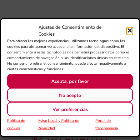
de 
Fe
Mé
80 
mú
Ajustes de Consentimiento de
fo
Cookies
la 
Para ofrecer las mejores experiencias, utilizamos tecnologías como las
am
cookies para almacenar y/o acceder a la información del dispositivo. El
dir
consentimiento a estas tecnologías nos permitirá procesar datos como el
comportamiento de navegación o las identificaciones únicas en este sitio.
de 
No consentir o retirar el consentimiento, puede afectar negativamente a
Día
ciertas características y funciones.
Gar
una
Acepta, por favor
qu
rec
No acepto
els
Ver preferencias
Co
de
Política de
Aviso Legal y Política de
Portal de
su
de
cookies
Privacidad
transparencia
es
mú