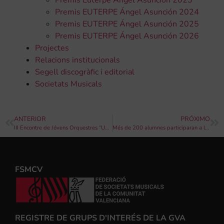
Premis EUTERPE Ángel Asunción 2024
Premis EUTERPE Ángel Asunción 2025
Premis EUTERPE Ángel Asunción 2026
Projectes
Relacions institucionals
Segell discogràfic i editorial
Societats Musicals
ANTERIOR
PRÓXIMO
III Encontre de Jóvens Orquestres “Unió Musical de Carlet”
Més de 200 alumnes participaran a la VIII Trobada d’escoles de música de l’Alcoià i El Comtat
FSMCV
REGISTRE DE GRUPS D'INTERÉS DE LA GVA