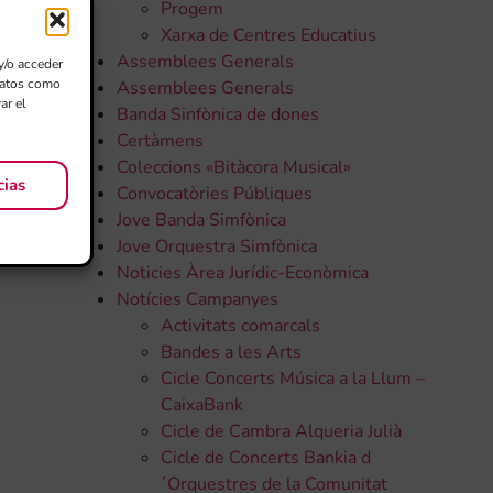
Progem
Xarxa de Centres Educatius
Assemblees Generals
y/o acceder
 datos como
Assemblees Generals
ar el
Banda Sinfònica de dones
Certàmens
Coleccions «Bitàcora Musical»
cias
Convocatòries Públiques
Jove Banda Simfònica
Jove Orquestra Simfònica
Noticies Àrea Jurídic-Econòmica
Notícies Campanyes
Activitats comarcals
Bandes a les Arts
Cicle Concerts Música a la Llum –
CaixaBank
Cicle de Cambra Alqueria Julià
Cicle de Concerts Bankia d
´Orquestres de la Comunitat