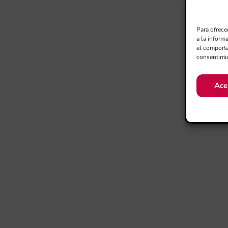
Para ofrece
a la inform
el comporta
consentimie
Ace