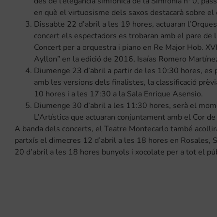
des de l’elegància simfònica de la Simfonia nº 0, pass
en què el virtuosisme dels saxos destacarà sobre el 
Dissabte 22 d’abril a les 19 hores, actuaran l’Orquest
concert els espectadors es trobaran amb el pare de l
Concert per a orquestra i piano en Re Major Hob. XVI
Ayllon” en la edició de 2016, Isaías Romero Martíne
Diumenge 23 d’abril a partir de les 10:30 hores, es p
amb les versions dels finalistes, la classificació prèv
10 hores i a les 17:30 a la Sala Enrique Asensio.
Diumenge 30 d’abril a les 11:30 hores, serà el mome
L’Artística que actuaran conjuntament amb el Cor de 
A banda dels concerts, el Teatre Montecarlo també acollirà 
partxís el dimecres 12 d’abril a les 18 hores en Rosales, 
20 d’abril a les 18 hores bunyols i xocolate per a tot el pú