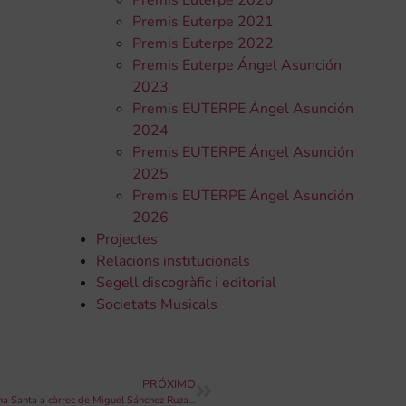
Premis Euterpe 2020
Premis Euterpe 2021
Premis Euterpe 2022
Premis Euterpe Ángel Asunción
2023
Premis EUTERPE Ángel Asunción
2024
Premis EUTERPE Ángel Asunción
2025
Premis EUTERPE Ángel Asunción
2026
Projectes
Relacions institucionals
Segell discogràfic i editorial
Societats Musicals
PRÓXIMO
La Unió Musical de Saix ofereix el dissabte un concert de Setmana Santa a càrrec de Miguel Sánchez Ruzafa