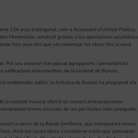
amb 134 anys d’antiguitat, com a Associació d’Utilitat Pública,
eatre Montecarlo, construït gràcies a les aportacions voluntàries
ardar tres anys des que van començar les obres fins la seua
at. Pel seu escenari han passat agrupacions i personalitats
les edificacions monumentals de la localitat de Bunyol.
t emblemàtic edifici, la Artística de Bunyol ha programat els
e la societat musical oferirà un concert amb projeccions
 interpretant temes musicals de les pel·lícules més conegudes
 concert a càrrec de la Banda Simfònica, que interpretarà temes
oss. Amb les seues obres s’escoltaran estils que caminaran