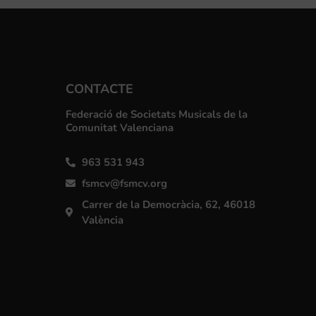
CONTACTE
Federació de Societats Musicals de la
Comunitat Valenciana
963 531 943
fsmcv@fsmcv.org
Carrer de la Democràcia, 62, 46018
València