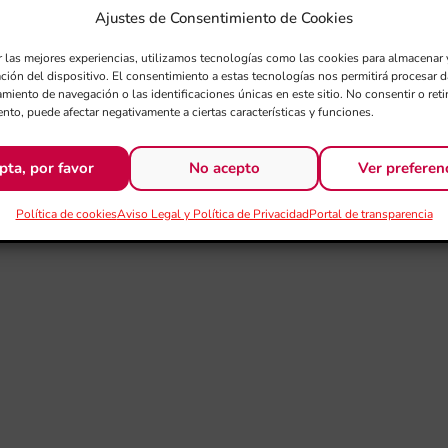
Ajustes de Consentimiento de Cookies
r las mejores experiencias, utilizamos tecnologías como las cookies para almacenar 
ación del dispositivo. El consentimiento a estas tecnologías nos permitirá procesar
miento de navegación o las identificaciones únicas en este sitio. No consentir o retir
nto, puede afectar negativamente a ciertas características y funciones.
pta, por favor
No acepto
Ver preferen
Política de cookies
Aviso Legal y Política de Privacidad
Portal de transparencia