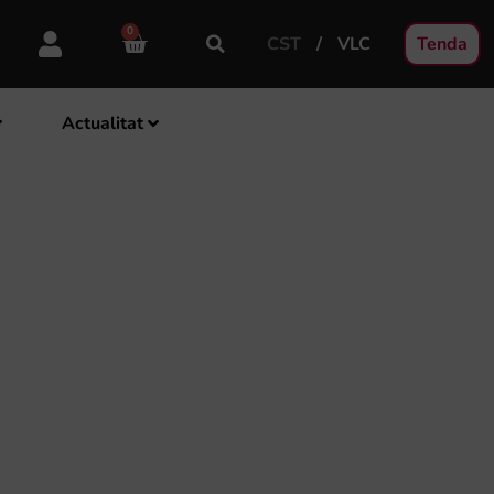
0
CST
VLC
Tenda
Actualitat
CERTS PER
RLO