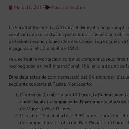
Març 31, 2017
Música a la Llum
La Societat Musical La Artística de Bunyol, que ja compta 
realitzarà una sèrie d’actes per celebrar l’aniversari del T
de treball i econòmiques dels seus socis, i que només va t
inauguració, el 10 d’abril de 1953.
Hui, el Teatre Montecarlo continúa complint la seua finalit
reconegudes a nivell internacional, i hui en dia és una de 
Dins dels actes de commemoració del 64 aniversari d’aques
següents concerts al Teatre Montecarlo:
Diumenge 2 d’abril a les 12 hores, la Banda Juvenil d
audiovisuals i acompanyada d’instruments elèctrics,
de Marvel i Walt Disney.
Dissabte 15 d’abril a les 19:30 hores, tindrà lloc el
de compositors actuals com Bart Piqueur o Thomas D