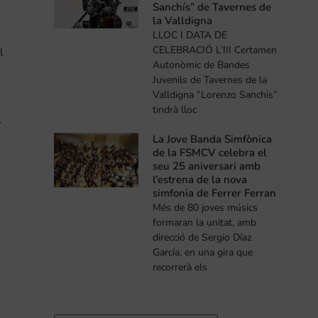
Sanchís” de Tavernes de
la Valldigna
LLOC I DATA DE
CELEBRACIÓ L’III Certamen
l
Autonòmic de Bandes
Juvenils de Tavernes de la
Valldigna “Lorenzo Sanchis”
tindrà lloc
s
La Jove Banda Simfònica
de la FSMCV celebra el
seu 25 aniversari amb
l’estrena de la nova
simfonia de Ferrer Ferran
Més de 80 joves músics
formaran la unitat, amb
direcció de Sergio Díaz
García, en una gira que
recorrerà els