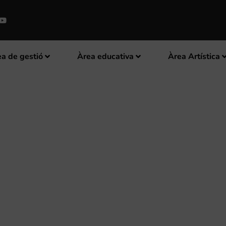
a de gestió
Àrea educativa
Àrea Artística
 ORGANITZA UNA SÈRIE DE CON
ERSARI DEL TEATRE MONTECA