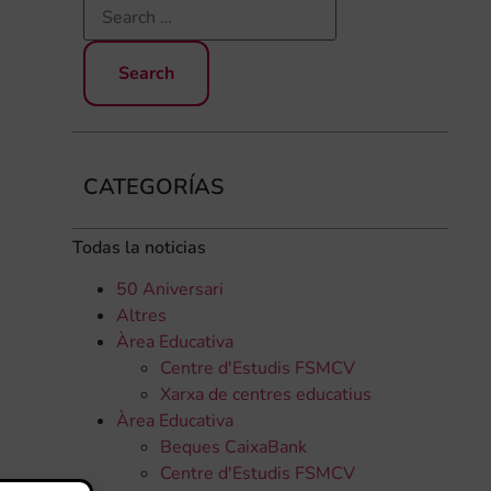
CATEGORÍAS
Todas la noticias
50 Aniversari
Altres
Àrea Educativa
Centre d'Estudis FSMCV
Xarxa de centres educatius
Àrea Educativa
Beques CaixaBank
Centre d'Estudis FSMCV