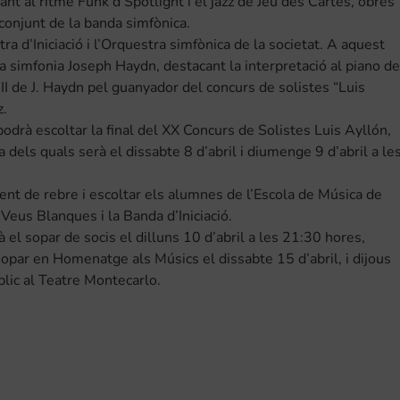
ant al ritme Funk d’Spotlight i el jazz de Jeu des Cartes, obres
conjunt de la banda simfònica.
ra d’Iniciació i l’Orquestra simfònica de la societat. A aquest
a simfonia Joseph Haydn, destacant la interpretació al piano de
II de J. Haydn pel guanyador del concurs de solistes “Luis
z.
odrà escoltar la final del XX Concurs de Solistes Luis Ayllón,
ia dels quals serà el dissabte 8 d’abril i diumenge 9 d’abril a le
nt de rebre i escoltar els alumnes de l’Escola de Música de
Veus Blanques i la Banda d’Iniciació.
el sopar de socis el dilluns 10 d’abril a les 21:30 hores,
Sopar en Homenatge als Músics el dissabte 15 d’abril, i dijous
blic al Teatre Montecarlo.