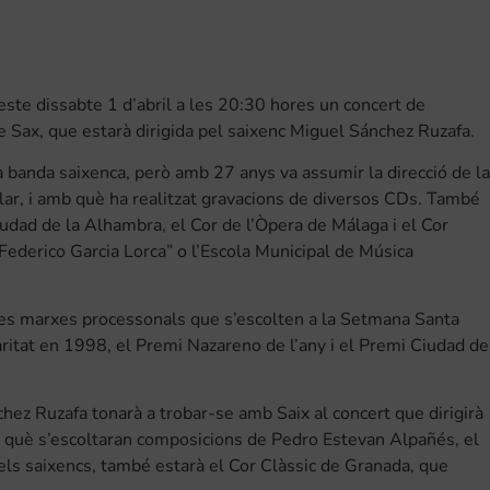
este dissabte 1 d’abril a les 20:30 hores un concert de
de Sax, que estarà dirigida pel saixenc Miguel Sánchez Ruzafa.
 banda saixenca, però amb 27 anys va assumir la direcció de la
lar, i amb què ha realitzat gravacions de diversos CDs. També
iudad de la Alhambra, el Cor de l’Òpera de Málaga i el Cor
“Federico Garcia Lorca” o l’Escola Municipal de Música
les marxes processonals que s’escolten a la Setmana Santa
aritat en 1998, el Premi Nazareno de l’any i el Premi Ciudad de
ez Ruzafa tonarà a trobar-se amb Saix al concert que dirigirà
en què s’escoltaran composicions de Pedro Estevan Alpañés, el
 els saixencs, també estarà el Cor Clàssic de Granada, que