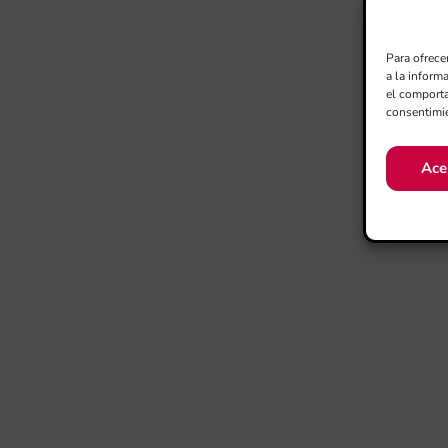
Para ofrece
a la inform
el comporta
consentimie
Ace