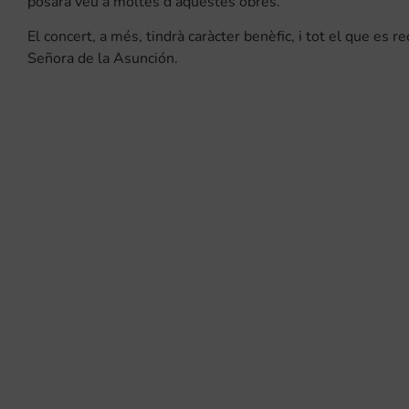
posarà veu a moltes d’aquestes obres.
El concert, a més, tindrà caràcter benèfic, i tot el que es 
Señora de la Asunción.