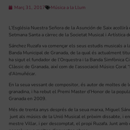
Març 31, 2017
Música a la Llum
L’Església Nuestra Señora de la Asunción de Saix acollirà 
Setmana Santa a càrrec de la Societat Musical i Artística 
Sánchez Ruzafa va començar els seus estudis musicals a la
Banda Municipal de Granada, de la qual és actualment titu
ha sigut el fundador de l’Orquestra i la Banda Simfònica C
Clàssic de Granada, així com de l’associació Músico Coral 
d’Almuñécar.
En la seua vessant de compositor, és autor de moltes de 
granadina, i ha rebut el Premi Master d’Honor de la popul
Granada en 2009.
Més de trenta anys després de la seua marxa, Miguel Sánch
junt als músics de la Unió Musical el pròxim dissabte, i 
mestre Villar, i per descomptat, el propi Ruzafa. Junt amb