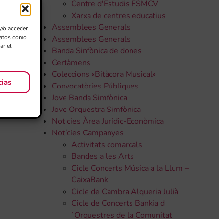
Centre d'Estudis FSMCV
Xarxa de centres educatius
Assemblees Generals
y/o acceder
 datos como
Assemblees Generals
ar el
Banda Sinfònica de dones
Certàmens
Coleccions «Bitàcora Musical»
cias
Convocatòries Públiques
Jove Banda Simfònica
Jove Orquestra Simfònica
Noticies Àrea Jurídic-Econòmica
Notícies Campanyes
Activitats comarcals
Bandes a les Arts
Cicle Concerts Música a la Llum –
CaixaBank
Cicle de Cambra Alqueria Julià
Cicle de Concerts Bankia d
´Orquestres de la Comunitat