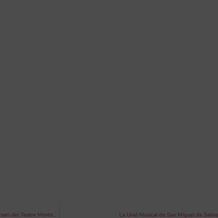
La Artística de Bunyol organitza una sèrie de concerts per commemorar el 64 aniversari del Teatre Montecarlo
La Unió Musical de San Miguel de Saline