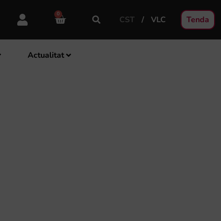
0
CST
VLC
Tenda
Actualitat
NCERT DE SETMANA