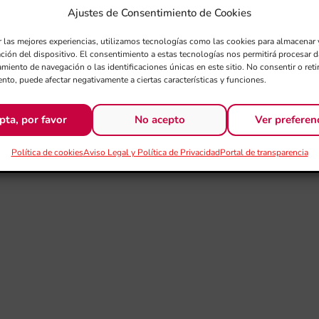
Ajustes de Consentimiento de Cookies
r las mejores experiencias, utilizamos tecnologías como las cookies para almacenar 
ación del dispositivo. El consentimiento a estas tecnologías nos permitirá procesar
miento de navegación o las identificaciones únicas en este sitio. No consentir o retir
nto, puede afectar negativamente a ciertas características y funciones.
pta, por favor
No acepto
Ver preferen
Política de cookies
Aviso Legal y Política de Privacidad
Portal de transparencia