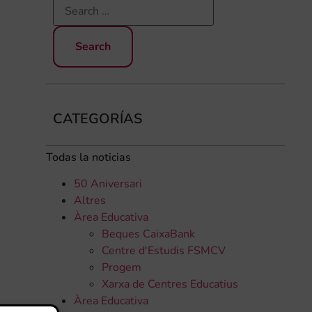
CATEGORÍAS
Todas la noticias
50 Aniversari
Altres
Àrea Educativa
Beques CaixaBank
Centre d'Estudis FSMCV
Progem
Xarxa de Centres Educatius
Àrea Educativa