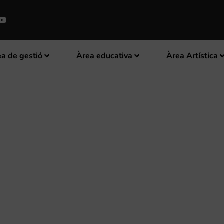
a de gestió
Àrea educativa
Àrea Artística
X OFEREIX EL DISSABTE UN CO
UEL SÁNCHEZ RUZAFA