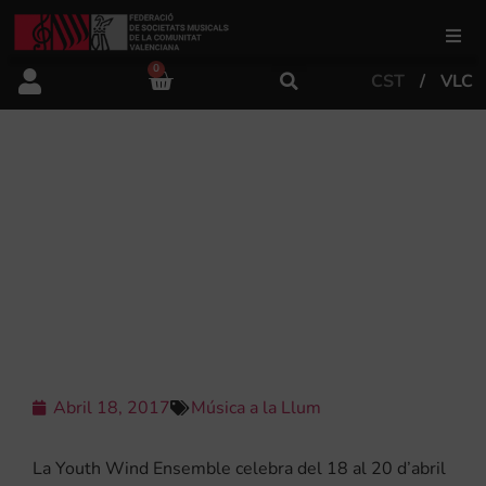
0
CST
VLC
FSMCV
Àrea de gestió
LA DIRECTORA ITALIANA SARA
MAGANZINI INAUGURA LA SEGONA
TEMPORADA DE LA VALENCIA
Àrea educativa
YOUTH WIND ENSEMBLE A LA
POBLA DE FARNALS
Àrea Artística
Actualitat
Abril 18, 2017
Música a la Llum
Tenda
La Youth Wind Ensemble celebra del 18 al 20 d’abril