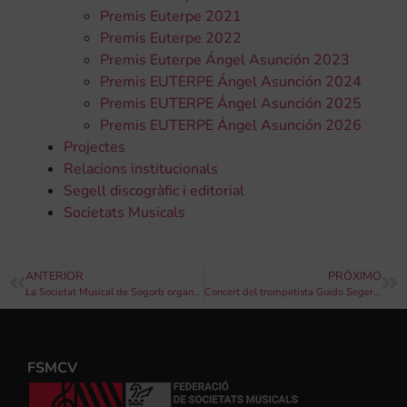
Premis Euterpe 2021
Premis Euterpe 2022
Premis Euterpe Ángel Asunción 2023
Premis EUTERPE Ángel Asunción 2024
Premis EUTERPE Ángel Asunción 2025
Premis EUTERPE Ángel Asunción 2026
Projectes
Relacions institucionals
Segell discogràfic i editorial
Societats Musicals
ANTERIOR
PRÓXIMO
La Societat Musical de Sogorb organitza un Curs de Direcció amb Bert Appermont
Concert del trompetista Guido Segers amb la Orquestra Simfònica de Castelló
FSMCV