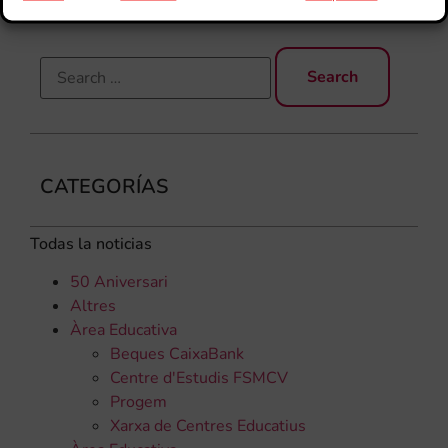
CATEGORÍAS
Todas la noticias
50 Aniversari
Altres
Àrea Educativa
Beques CaixaBank
Centre d'Estudis FSMCV
Progem
Xarxa de Centres Educatius