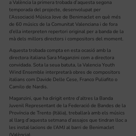
a València la primera trobada d’aquesta segona
temporada del projecte, desenvolupat per
l’Associació Música Jove de Benimaclet en què més
de 60 músics de la Comunitat Valenciana i de fora
d’ella interpreten repertori original per a banda de la
mà dels millors directors i compositors del moment.
Aquesta trobada compta en esta ocasió amb la
directora italiana Sara Maganzini com a directora
convidada. Sota la seua batuta, la Valencia Youth
Wind Ensemble interpretarà obres de compositors
italians com Davide Delle Cese, Franco Puliafito o
Camilo de Nardis.
Maganzini, que ha dirigit entre d’altres la Banda
Juvenil Representant de la Federació de Bandes de la
Província de Trento (Itàlia), treballarà amb els músics
al llarg d’aquesta setmana d’assajos que tindran lloc a
les instal·lacions de l’AMJ al barri de Benimaclet
(València).