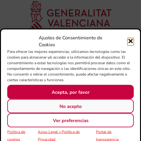
su
de
es
mú
Co
Va
per
Ajustes de Consentimiento de
l’e
Cookies
20
Para ofrecer las mejores experiencias, utilizamos tecnologías como las
La 
cookies para almacenar y/o acceder a la información del dispositivo. El
Ge
consentimiento a estas tecnologías nos permitirá procesar datos como el
Ce
comportamiento de navegación o las identificaciones únicas en este sitio.
Do
No consentir o retirar el consentimiento, puede afectar negativamente a
ciertas características y funciones.
pub
con
Acepta, por favor
de
su
No acepto
des
esc
Ver preferencias
imp
en
Política de
Aviso Legal y Política de
Portal de
no 
cookies
Privacidad
transparencia